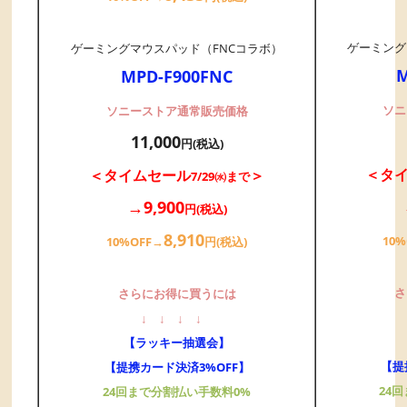
ゲーミング
ゲーミングマウスパッド（FNCコラボ）
M
MPD-F900FNC
ソニ
ソニーストア通常販売価格
11,000
円(税込)
＜タ
＜タイムセール
＞
7/29㈬まで
→9,900
円(税込)
8,910
10
10%OFF→
円(税込)
さ
さらにお得に買うには
↓
↓
↓
↓
【ラッキー抽選会】
【提
【提携カード決済3%OFF】
24
24回まで分割払い手数料0%