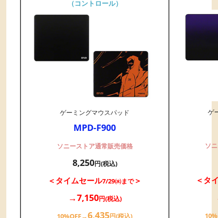
（コントロール）
ゲ
ゲーミングマウスパッド
MPD-F900
ソニ
ソニーストア通常販売価格
8,250
円(税込)
＜タ
＜タイムセール
＞
7/29㈬まで
→7,150
円(税込)
6,435
10
10%OFF→
円(税込)