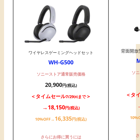
背面開放
ワイヤレスゲーミングヘッドセット
M
WH-G500
ソニ
ソニーストア通常販売価格
20,900
円(税込)
＜タ
＜タイムセール
＞
7/29㈬まで
→18,150
円(税込)
10%
16,335
10%OFF→
円(税込)
さ
さらにお得に買うには