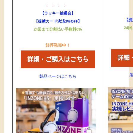
↓
↓
↓
↓
【ラッキー抽選会】
【提
【提携カード決済3%OFF】
24
24回まで分割払い手数料0%
好評発売中！
製品ページはこちら