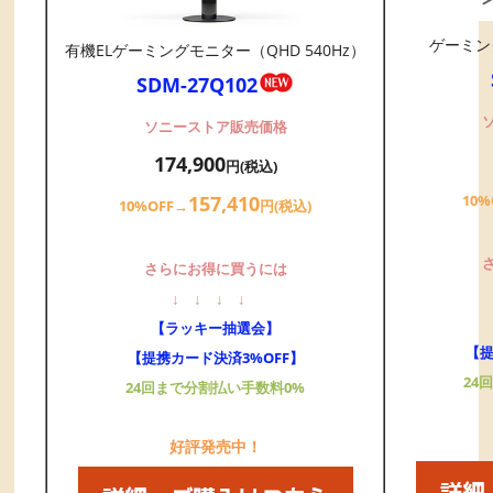
ゲーミング
有機ELゲーミングモニター（QHD 540Hz）
SDM-27Q102
ソニーストア販売価格
174,900
円(税込)
10%
157,410
10%OFF→
円(税込)
さらにお得に買うには
↓
↓
↓
↓
【ラッキー抽選会】
【提
【提携カード決済3%OFF】
24
24回まで分割払い手数料0%
好評発売中！