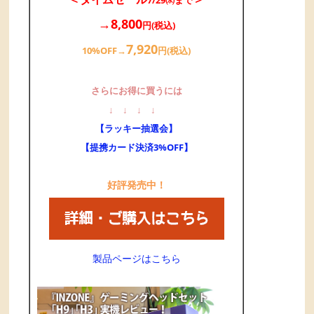
7/29㈬まで
→8,800
円(税込)
7,920
10%OFF→
円(税込)
さらにお得に買うには
↓
↓
↓
↓
【ラッキー抽選会】
【提携カード決済3%OFF】
好評発売中！
製品ページはこちら