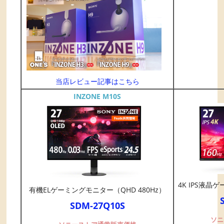
当店レビュー記事はこちら
INZONE M10S
4K IPS液晶
有機ELゲーミングモニター（QHD 480Hz）
SDM-27Q10S
ソニ