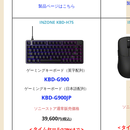
製品ページはこちら
INZONE KBD-H75
I
ゲーミングキーボード（英字配列）
KBD-G900
ゲーミングキーボード（日本語配列）
KBD-G900JP
ソニ
ソニーストア通常販売価格
39,600
円(税込)
＜タ
＜タイムセール
＞
7/29㈬まで