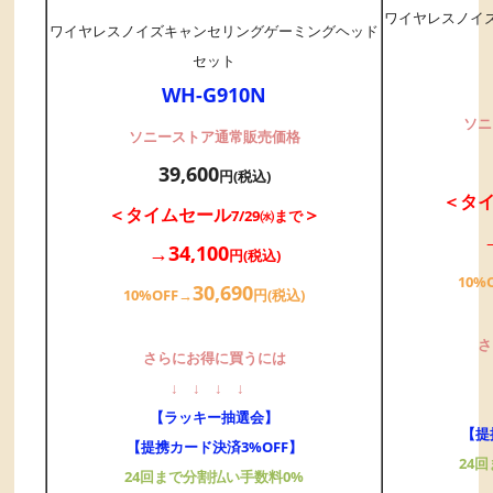
ワイヤレスノイ
ワイヤレスノイズキャンセリングゲーミングヘッド
セット
WH-G910N
ソニ
ソニーストア通常販売価格
39,600
円(税込)
＜タ
＜タイムセール
＞
7/29㈬まで
→34,100
円(税込)
10%
30,690
10%OFF→
円(税込)
さ
さらにお得に買うには
↓
↓
↓
↓
【ラッキー抽選会】
【提
【提携カード決済3%OFF】
24
24回まで分割払い手数料0%