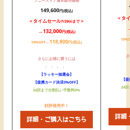
ソニーストア通常販売価格
149,600
円(税込)
＜タ
＜タイムセール
＞
7/29㈬まで
→132,000
円(税込)
10%
118,800
10%OFF→
円(税込)
さ
さらにお得に買うには
↓
↓
↓
↓
【ラッキー抽選会】
【提
【提携カード決済3%OFF】
24
24回まで分割払い手数料0%
好評発売中！