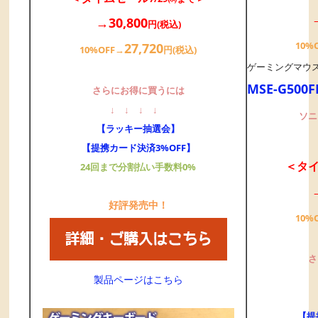
→30,800
円(税込)
10%
27,720
10%OFF→
円(税込)
ゲーミングマウス
MSE-G500
さらにお得に買うには
↓
↓
↓
↓
ソニ
【ラッキー抽選会】
【提携カード決済3%OFF】
＜タ
24回まで分割払い手数料0%
好評発売中！
10%
さ
製品ページはこちら
【提