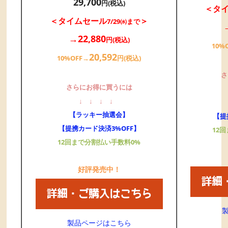
29,700
円(税込)
＜タ
＜タイムセール
＞
7/29㈬まで
→22,880
円(税込)
10%
20,592
10%OFF→
円(税込)
さ
さらにお得に買うには
↓
↓
↓
↓
【ラッキー抽選会】
【提
【提携カード決済3%OFF】
12
12回まで分割払い手数料0%
好評発売中！
製品ページはこちら