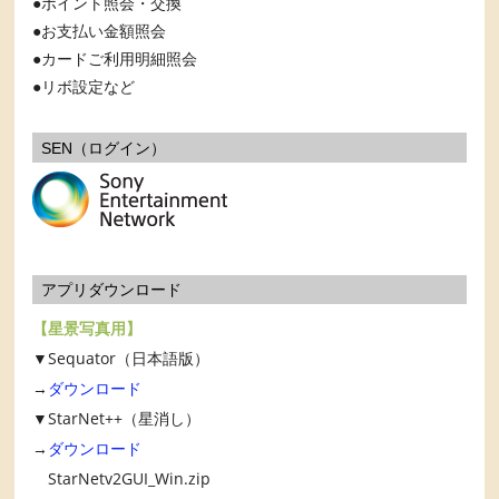
ポイント照会・交換
お支払い金額照会
カードご利用明細照会
リボ設定など
SEN（ログイン）
アプリダウンロード
【星景写真用】
▼Sequator（日本語版）
→
ダウンロード
▼StarNet++（星消し）
→
ダウンロード
StarNetv2GUI_Win.zip