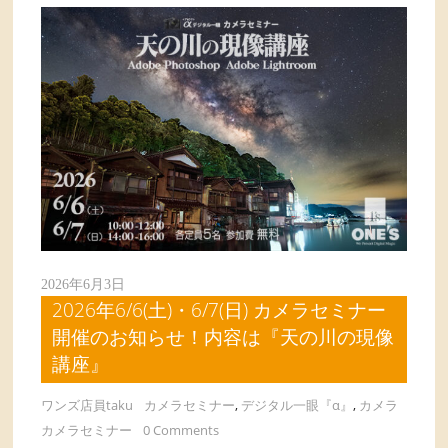
2026年6月3日
2026年6/6(土)・6/7(日) カメラセミナー
開催のお知らせ！内容は『天の川の現像
講座』
ワンズ店員taku
カメラセミナー
,
デジタル一眼『α』
,
カメラ
カメラセミナー
0 Comments