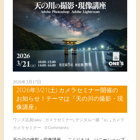
2026年3月17日
2026年3/21(土) カメラセミナー開催の
お知らせ！テーマは『天の川の撮影・現
像講座』
ワンズ店員taku
カメラセミナー
,
デジタル一眼『α』
,
カメラ
カメラセミナー
0 Comments
天の川の撮影・現像講座 こんにちは、ソニーショップ