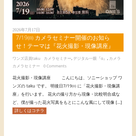
2026年7月17日
7/19㈰ カメラセミナー開催のお知ら
せ！テーマは『花火撮影・現像講座』
ワンズ店員taku
カメラセミナー
,
デジタル一眼『α』
,
カメラ
カメラセミナー
0 Comments
花火撮影・現像講座 こんにちは、ソニーショップ ワ
ンズの taku です。 明後日7/19㈰ に「花火撮影・現像講
座」を行います。 花火の撮り方から現像・比較明合成な
ど、僕が撮った花火写真をもとにこんな風にして現像 […]
詳しくはコチラ