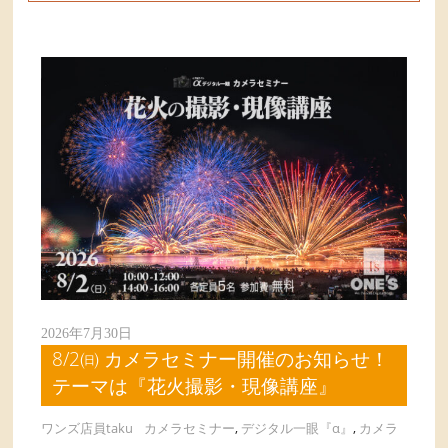
2026年7月30日
8/2㈰ カメラセミナー開催のお知らせ！
テーマは『花火撮影・現像講座』
ワンズ店員taku
カメラセミナー
,
デジタル一眼『α』
,
カメラ