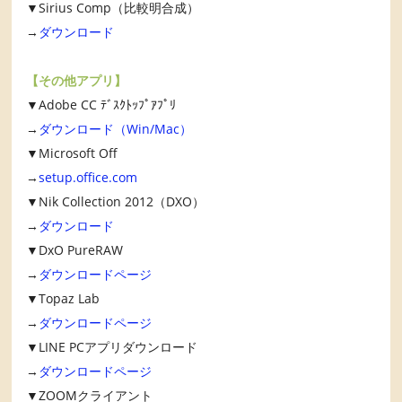
▼Sirius Comp（比較明合成）
→
ダウンロード
【その他アプリ】
▼Adobe CC ﾃﾞｽｸﾄｯﾌﾟｱﾌﾟﾘ
→
ダウンロード（Win/Mac）
▼Microsoft Off
→
setup.office.com
▼Nik Collection 2012（DXO）
→
ダウンロード
▼DxO PureRAW
→
ダウンロードページ
▼Topaz Lab
→
ダウンロードページ
▼LINE PCアプリダウンロード
→
ダウンロードページ
▼ZOOMクライアント