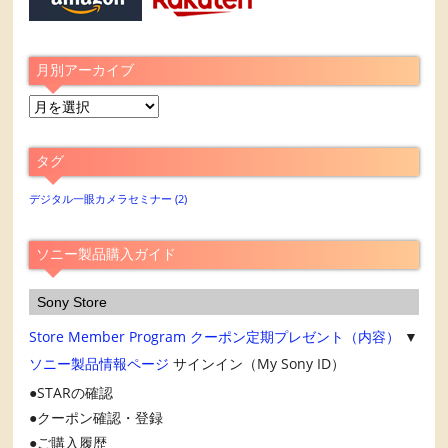
月別アーカイブ
月
別
ア
タグ
ー
カ
デジタル一眼カメラセミナー
(2)
イ
ブ
ソニー製品購入ガイド
Sony Store
Store Member Program
クーポン定期プレゼント（内容）
▼
ソニー製品情報ページ
サインイン（My Sony ID）
STARの確認
クーポン確認・登録
ご購入履歴