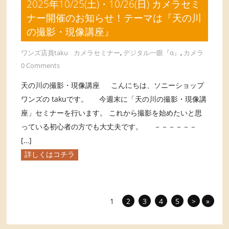
2025年10/25(土)・10/26(日) カメラセミ
ナー開催のお知らせ！テーマは『天の川
の撮影・現像講座』
ワンズ店員taku
カメラセミナー
,
デジタル一眼『α』
,
カメラ
0 Comments
天の川の撮影・現像講座 こんにちは、ソニーショップ
ワンズの takuです。 今週末に「天の川の撮影・現像講
座」セミナーを行います。 これから撮影を始めたいと思
っている初心者の方でも大丈夫です。 －－－－－－
[…]
詳しくはコチラ
1
2
3
4
5
>
»