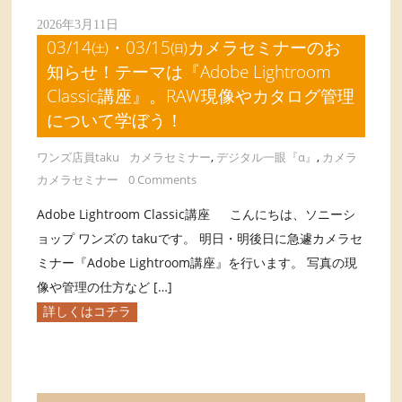
2026年3月11日
03/14㈯・03/15㈰カメラセミナーのお
知らせ！テーマは『Adobe Lightroom
Classic講座』。RAW現像やカタログ管理
について学ぼう！
ワンズ店員taku
カメラセミナー
,
デジタル一眼『α』
,
カメラ
カメラセミナー
0 Comments
Adobe Lightroom Classic講座 こんにちは、ソニーシ
ョップ ワンズの takuです。 明日・明後日に急遽カメラセ
ミナー『Adobe Lightroom講座』を行います。 写真の現
像や管理の仕方など […]
詳しくはコチラ