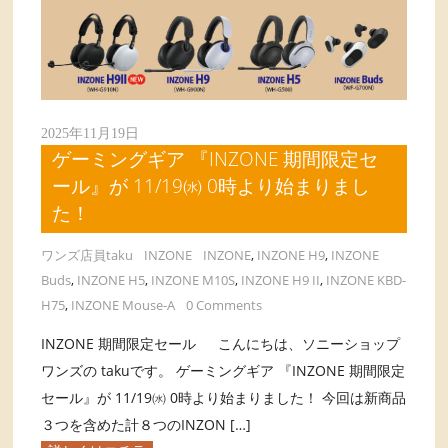
2025年11月19日
ゲーミングギア 『INZONE 期間限定セ
ール』が 11/19㈬ 0時より始まりまし
た！
ワンズ店員taku
INZONE
INZONE
,
INZONE H9
,
INZONE
Buds
,
INZONE H5
,
INZONE M10S
,
INZONE H9 II
,
INZONE KBD-
H75
,
INZONE Mouse-A
0 Comments
INZONE 期間限定セール こんにちは、ソニーショップ
ワンズの takuです。 ゲーミングギア 『INZONE 期間限定
セール』が 11/19㈬ 0時より始まりました！ 今回は新商品
３つを含めた計８つのINZON […]