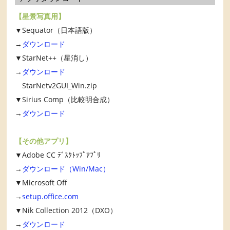
【星景写真用】
▼Sequator（日本語版）
→
ダウンロード
▼StarNet++（星消し）
→
ダウンロード
StarNetv2GUI_Win.zip
▼Sirius Comp（比較明合成）
→
ダウンロード
【その他アプリ】
▼Adobe CC ﾃﾞｽｸﾄｯﾌﾟｱﾌﾟﾘ
→
ダウンロード（Win/Mac）
▼Microsoft Off
→
setup.office.com
▼Nik Collection 2012（DXO）
→
ダウンロード