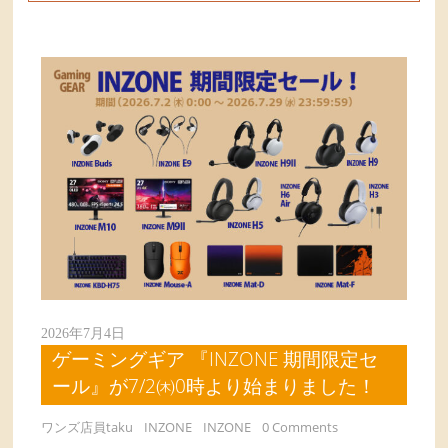
2026年7月4日
ゲーミングギア 『INZONE 期間限定セ
ール』が7/2㈭0時より始まりました！
ワンズ店員taku
INZONE
INZONE
0 Comments