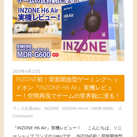
2026年4月21日
INZONE初！背面開放型ゲーミングヘッ
ドホン『INZONE H6 Air』実機レビュ
ー！空間再現でゲームの世界観に浸る！
ワンズ店員taku
INZONE
INZONE H6 Air（MDR-G600）
0
Comments
『INZONE H6 Air』実機レビュー！ こんにちは、ソニ
ーショップ ワンズの takuです。 INZONE初！背面開放型