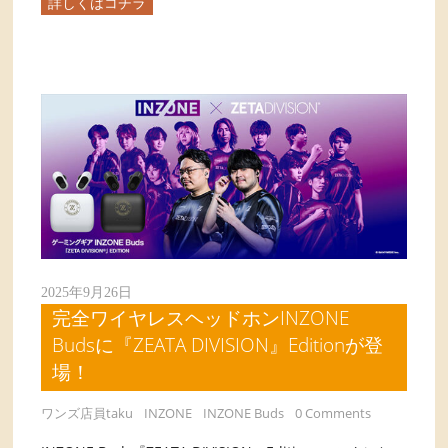
詳しくはコチラ
2025年9月26日
完全ワイヤレスヘッドホンINZONE
Budsに『ZEATA DIVISION』Editionが登
場！
ワンズ店員taku
INZONE
INZONE Buds
0 Comments