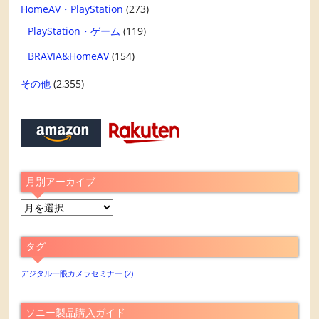
HomeAV・PlayStation
(273)
PlayStation・ゲーム
(119)
BRAVIA&HomeAV
(154)
その他
(2,355)
月別アーカイブ
月
別
ア
タグ
ー
カ
デジタル一眼カメラセミナー
(2)
イ
ブ
ソニー製品購入ガイド