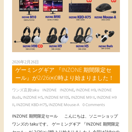
2026年2月26日
ゲーミングギア 『INZONE 期間限定セ
ール』が2/26㈭0時より始まりました！
ワンズ店員taku
INZONE
INZONE
,
INZONE H9
,
INZONE
Buds
,
INZONE H5
,
INZONE M10S
,
INZONE M9 II
,
INZONE H9
II
,
INZONE KBD-H75
,
INZONE Mouse-A
0 Comments
INZONE 期間限定セール こんにちは、ソニーショップ
ワンズの takuです。 ゲーミングギア 『INZONE 期間限定
セール』が 2/26㈭ 0時より始まりました！ 今回は計8つの