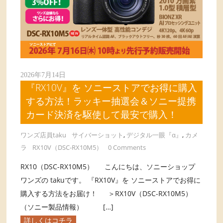
2026年7月14日
『RX10V』を ソニーストアでお得に購入
する方法！ラッキー抽選会＆ソニー提携
カード決済を駆使して最安で購入！
ワンズ店員taku
サイバーショット
,
デジタル一眼『α』
,
カメ
ラ
RX10V（DSC-RX10M5）
0 Comments
RX10（DSC-RX10M5） こんにちは、ソニーショップ
ワンズの takuです。 『RX10V』を ソニーストアでお得に
購入する方法をお届け！ ＞RX10V（DSC-RX10M5）
（ソニー製品情報） […]
詳しくはコチラ