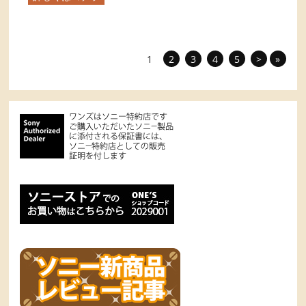
1
2
3
4
5
>
»