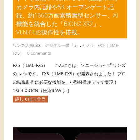
カメラ内記録や5K オープンゲート記
録、約1660万画素積層型センサー、AI
機能を統合した「BIONZ XR2」、
VENICEの操作性を搭載。
ワンズ店員taku
デジタル一眼『α』
,
カメラ
FX5（ILME-
FX5）
0 Comments
FX5（ILME-FX5） こんにちは、ソニーショップ ワンズ
の takuです。 FX5（ILME-FX5）が発表されました！ プロ
の映像制作に必要な機能を、小型軽量ボディで実現！
16bit X-OCN（圧縮RAW […]
詳しくはコチラ