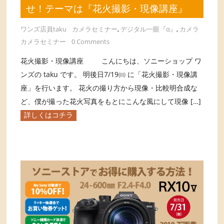
せ！テーマは『花火撮影・現像講座』
ワンズ店員taku
カメラセミナー
,
デジタル一眼『α』
,
カメラ
カメラセミナー
0 Comments
花火撮影・現像講座 こんにちは、ソニーショップ ワ
ンズの taku です。 明後日7/19㈰ に「花火撮影・現像講
座」を行います。 花火の撮り方から現像・比較明合成な
ど、僕が撮った花火写真をもとにこんな風にして現像 […]
詳しくはコチラ