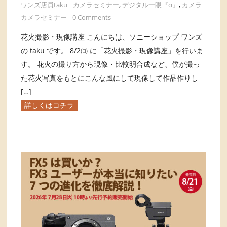
ワンズ店員taku
カメラセミナー
,
デジタル一眼『α』
,
カメラ
カメラセミナー
0 Comments
花火撮影・現像講座 こんにちは、ソニーショップ ワンズ
の taku です。 8/2㈰ に「花火撮影・現像講座」を行いま
す。 花火の撮り方から現像・比較明合成など、僕が撮っ
た花火写真をもとにこんな風にして現像して作品作りし
[…]
詳しくはコチラ