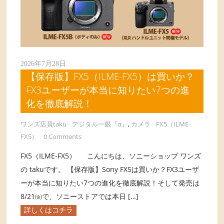
2026年7月28日
【保存版】FX5（ILME-FX5）は買いか？
FX3ユーザーが本当に知りたい7つの進
化を徹底解説！
ワンズ店員taku
デジタル一眼『α』
,
カメラ
FX5（ILME-
FX5）
0 Comments
FX5（ILME-FX5） こんにちは、ソニーショップ ワンズ
の takuです。 【保存版】Sony FX5は買いか？FX3ユーザ
ーが本当に知りたい7つの進化を徹底解説！そして発売は
8/21㈮で、ソニーストアでは本日 […]
詳しくはコチラ