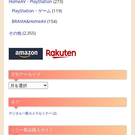
HomeAV・PlayStation
(273)
PlayStation・ゲーム
(119)
BRAVIA&HomeAV
(154)
その他
(2,355)
月別アーカイブ
月
別
ア
タグ
ー
カ
デジタル一眼カメラセミナー
(2)
イ
ブ
ソニー製品購入ガイド