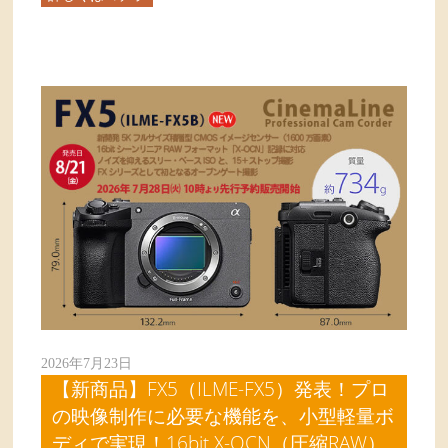
2026年7月23日
【新商品】FX5（ILME-FX5）発表！プロ
の映像制作に必要な機能を、小型軽量ボ
ディで実現！16bit X-OCN（圧縮RAW）