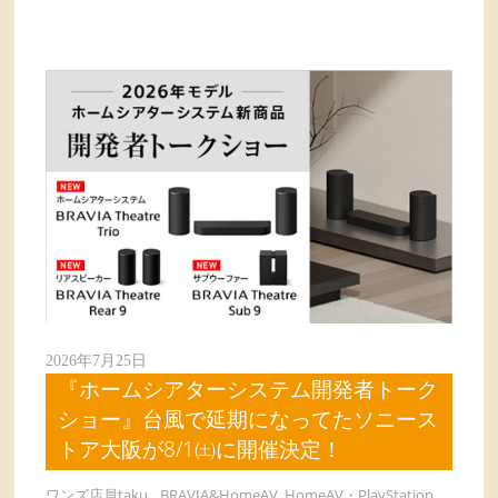
2026年7月25日
『ホームシアターシステム開発者トーク
ショー』台風で延期になってたソニース
トア大阪が8/1㈯に開催決定！
ワンズ店員taku
BRAVIA&HomeAV
,
HomeAV・PlayStation