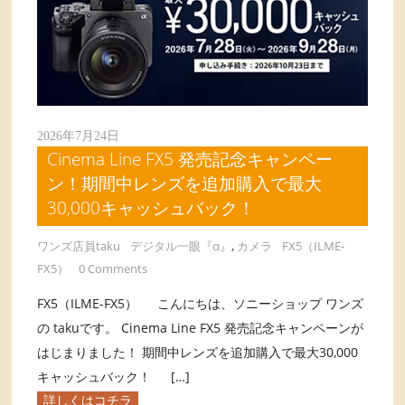
2026年7月24日
Cinema Line FX5 発売記念キャンペー
ン！期間中レンズを追加購入で最大
30,000キャッシュバック！
ワンズ店員taku
デジタル一眼『α』
,
カメラ
FX5（ILME-
FX5）
0 Comments
FX5（ILME-FX5） こんにちは、ソニーショップ ワンズ
の takuです。 Cinema Line FX5 発売記念キャンペーンが
はじまりました！ 期間中レンズを追加購入で最大30,000
キャッシュバック！ […]
詳しくはコチラ