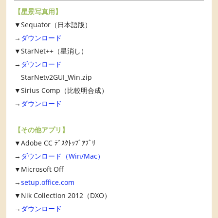
【星景写真用】
▼Sequator（日本語版）
→
ダウンロード
▼StarNet++（星消し）
→
ダウンロード
StarNetv2GUI_Win.zip
▼Sirius Comp（比較明合成）
→
ダウンロード
【その他アプリ】
▼Adobe CC ﾃﾞｽｸﾄｯﾌﾟｱﾌﾟﾘ
→
ダウンロード（Win/Mac）
▼Microsoft Off
→
setup.office.com
▼Nik Collection 2012（DXO）
→
ダウンロード