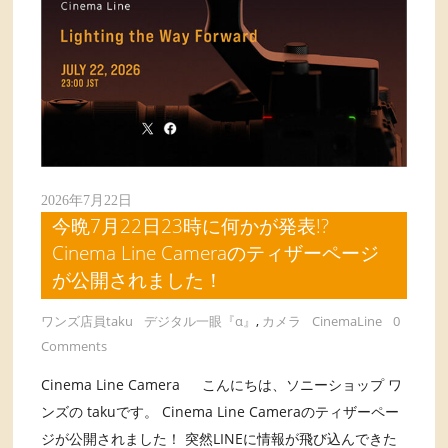
2026年7月22日
今晩7月22日23時に何かが発表!?
Cinema Line Cameraのティザーページ
が公開されました！
ワンズ店員taku
デジタル一眼『α』
,
カメラ
CinemaLine
0
Comments
Cinema Line Camera こんにちは、ソニーショップ ワ
ンズの takuです。 Cinema Line Cameraのティザーペー
ジが公開されました！ 突然LINEに情報が飛び込んできた