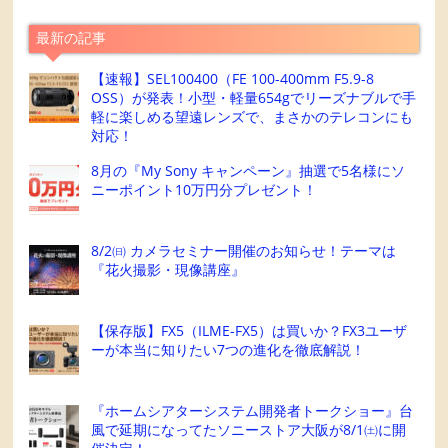
最新の記事
【速報】SEL100400（FE 100-400mm F5.9-8
OSS）が発表！小型・軽量654gでリーズナブルで手
軽に楽しめる望遠レンズで、まさかのテレコンにも
対応！
8月の『My Sony キャンペーン』抽選で5名様にソ
ニーポイント10万円分プレゼント！
8/2㈰ カメラセミナー開催のお知らせ！テーマは
『花火撮影・現像講座』
【保存版】FX5（ILME-FX5）は買いか？FX3ユーザ
ーが本当に知りたい7つの進化を徹底解説！
『ホームシアターシステム開発者トークショー』台
風で延期になってたソニーストア大阪が8/1㈯に開