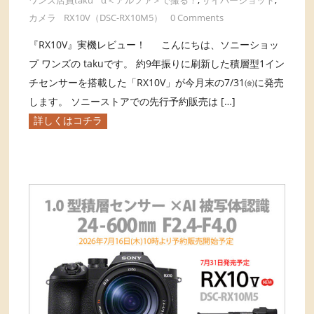
ワンズ店員taku
α＜アルファ＞で撮る！
,
サイバーショット
,
カメラ
RX10V（DSC-RX10M5）
0 Comments
『RX10V』実機レビュー！ こんにちは、ソニーショッ
プ ワンズの takuです。 約9年振りに刷新した積層型1イン
チセンサーを搭載した「RX10V」が今月末の7/31㈮に発売
します。 ソニーストアでの先行予約販売は […]
詳しくはコチラ