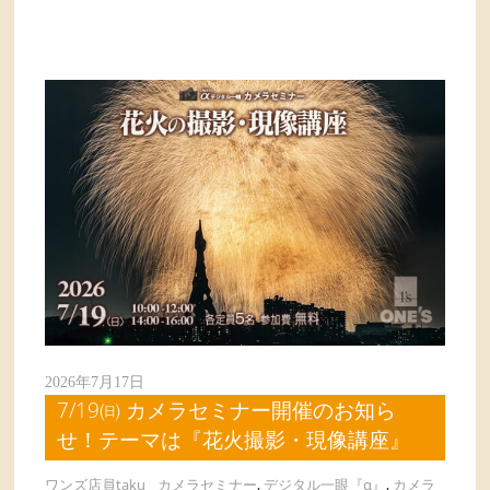
2026年7月17日
7/19㈰ カメラセミナー開催のお知ら
せ！テーマは『花火撮影・現像講座』
ワンズ店員taku
カメラセミナー
,
デジタル一眼『α』
,
カメラ