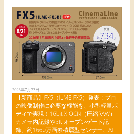
2026年7月23日
【新商品】FX5（ILME-FX5）発表！プロ
の映像制作に必要な機能を、小型軽量ボ
ディで実現！16bit X-OCN（圧縮RAW）
カメラ内記録や5K オープンゲート記
録、約1660万画素積層型センサー、AI