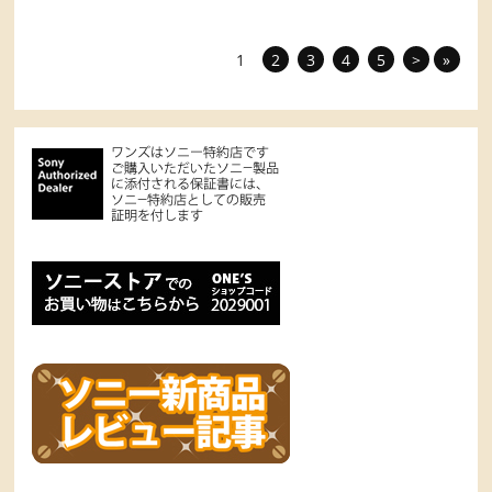
1
2
3
4
5
>
»