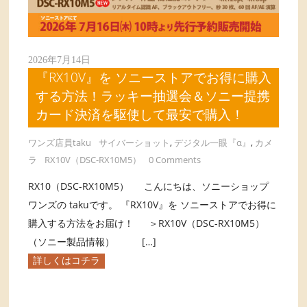
2026年7月14日
『RX10V』を ソニーストアでお得に購入
する方法！ラッキー抽選会＆ソニー提携
カード決済を駆使して最安で購入！
ワンズ店員taku
サイバーショット
,
デジタル一眼『α』
,
カメ
ラ
RX10V（DSC-RX10M5）
0 Comments
RX10（DSC-RX10M5） こんにちは、ソニーショップ
ワンズの takuです。 『RX10V』を ソニーストアでお得に
購入する方法をお届け！ ＞RX10V（DSC-RX10M5）
（ソニー製品情報） […]
詳しくはコチラ