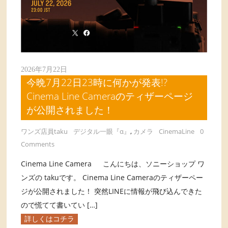
2026年7月22日
今晩7月22日23時に何かが発表!?
Cinema Line Cameraのティザーページ
が公開されました！
ワンズ店員taku
デジタル一眼『α』
,
カメラ
CinemaLine
0
Comments
Cinema Line Camera こんにちは、ソニーショップ ワ
ンズの takuです。 Cinema Line Cameraのティザーペー
ジが公開されました！ 突然LINEに情報が飛び込んできた
ので慌てて書いてい […]
詳しくはコチラ