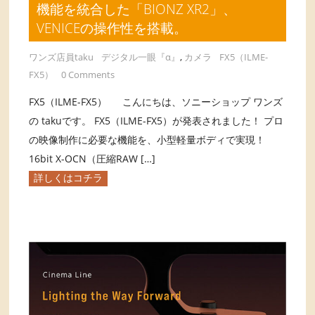
機能を統合した「BIONZ XR2」、
VENICEの操作性を搭載。
ワンズ店員taku
デジタル一眼『α』
,
カメラ
FX5（ILME-
FX5）
0 Comments
FX5（ILME-FX5） こんにちは、ソニーショップ ワンズ
の takuです。 FX5（ILME-FX5）が発表されました！ プロ
の映像制作に必要な機能を、小型軽量ボディで実現！
16bit X-OCN（圧縮RAW […]
詳しくはコチラ