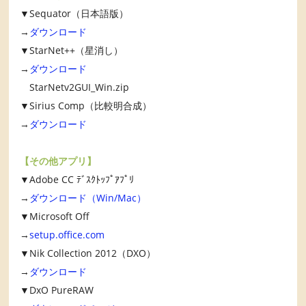
▼Sequator（日本語版）
→
ダウンロード
▼StarNet++（星消し）
→
ダウンロード
StarNetv2GUI_Win.zip
▼Sirius Comp（比較明合成）
→
ダウンロード
【その他アプリ】
▼Adobe CC ﾃﾞｽｸﾄｯﾌﾟｱﾌﾟﾘ
→
ダウンロード（Win/Mac）
▼Microsoft Off
→
setup.office.com
▼Nik Collection 2012（DXO）
→
ダウンロード
▼DxO PureRAW