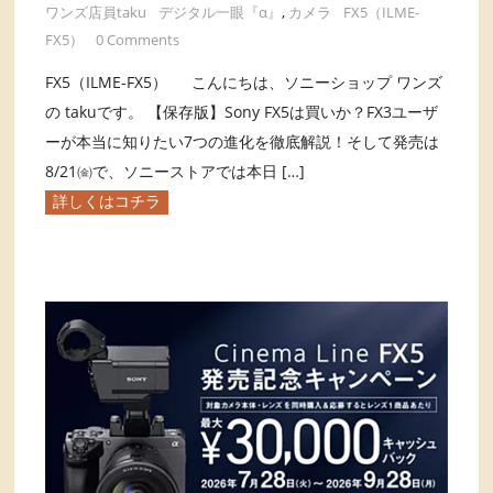
ワンズ店員taku
デジタル一眼『α』
,
カメラ
FX5（ILME-
FX5）
0 Comments
FX5（ILME-FX5） こんにちは、ソニーショップ ワンズ
の takuです。 【保存版】Sony FX5は買いか？FX3ユーザ
ーが本当に知りたい7つの進化を徹底解説！そして発売は
8/21㈮で、ソニーストアでは本日 […]
詳しくはコチラ