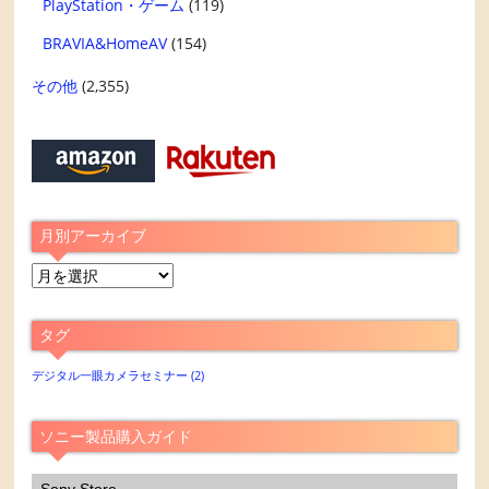
PlayStation・ゲーム
(119)
BRAVIA&HomeAV
(154)
その他
(2,355)
月別アーカイブ
月
別
ア
タグ
ー
カ
デジタル一眼カメラセミナー
(2)
イ
ブ
ソニー製品購入ガイド
Sony Store