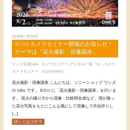
2026年7月30日
8/2㈰ カメラセミナー開催のお知らせ！
テーマは『花火撮影・現像講座』
ワンズ店員taku
カメラセミナー
,
デジタル一眼『α』
,
カメラ
カメラセミナー
0 Comments
花火撮影・現像講座 こんにちは、ソニーショップ ワンズ
の taku です。 8/2㈰ に「花火撮影・現像講座」を行いま
す。 花火の撮り方から現像・比較明合成など、僕が撮っ
た花火写真をもとにこんな風にして現像して作品作りし
[…]
詳しくはコチラ