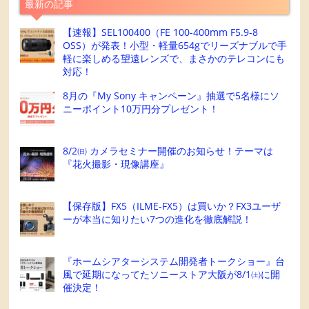
最新の記事
【速報】SEL100400（FE 100-400mm F5.9-8
OSS）が発表！小型・軽量654gでリーズナブルで手
軽に楽しめる望遠レンズで、まさかのテレコンにも
対応！
8月の『My Sony キャンペーン』抽選で5名様にソ
ニーポイント10万円分プレゼント！
8/2㈰ カメラセミナー開催のお知らせ！テーマは
『花火撮影・現像講座』
【保存版】FX5（ILME-FX5）は買いか？FX3ユーザ
ーが本当に知りたい7つの進化を徹底解説！
『ホームシアターシステム開発者トークショー』台
風で延期になってたソニーストア大阪が8/1㈯に開
催決定！