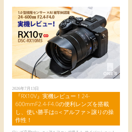
2026年7月13日
『RX10V』実機レビュー！24-
600mmF2.4-F4.0の便利レンズを搭載
し、使い勝手はα＜アルファ＞譲りの操
作性！