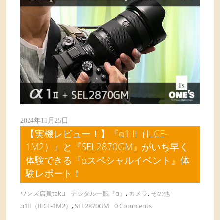
2024年11月25日
【実機レビュー！】『α1 II（ILCE-
1M2）』と『SEL2870GM』がいち早く
体験できる『αスペシャルイベント』体
験レポート！
ワンズ店員taku
デジタル一眼『α』
,
カメラ
,
その他
α1II（ILCE-1M2）
,
SEL2870GM
0 Comments