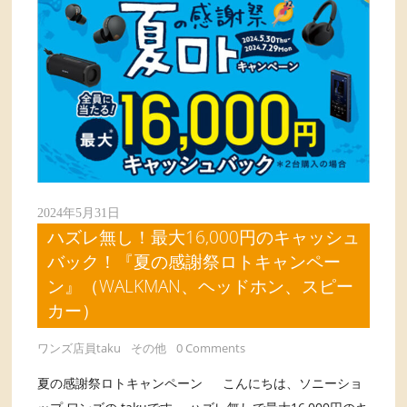
2024年5月31日
ハズレ無し！最大16,000円のキャッシュ
バック！『夏の感謝祭ロトキャンペー
ン』（WALKMAN、ヘッドホン、スピー
カー）
ワンズ店員taku
その他
0 Comments
夏の感謝祭ロトキャンペーン こんにちは、ソニーショ