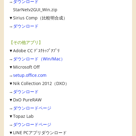
→
ダウンロード
StarNetv2GUI_Win.zip
▼Sirius Comp（比較明合成）
→
ダウンロード
【その他アプリ】
▼Adobe CC ﾃﾞｽｸﾄｯﾌﾟｱﾌﾟﾘ
→
ダウンロード（Win/Mac）
▼Microsoft Off
→
setup.office.com
▼Nik Collection 2012（DXO）
→
ダウンロード
▼DxO PureRAW
→
ダウンロードページ
▼Topaz Lab
→
ダウンロードページ
▼LINE PCアプリダウンロード