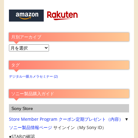
月別アーカイブ
月
別
ア
タグ
ー
カ
デジタル一眼カメラセミナー
(2)
イ
ブ
ソニー製品購入ガイド
Sony Store
Store Member Program
クーポン定期プレゼント（内容）
▼
ソニー製品情報ページ
サインイン（My Sony ID）
STARの確認