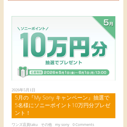
2026年5月1日
5月の『My Sony キャンペーン』抽選で
5名様にソニーポイント10万円分プレゼ
ント！
ワンズ店員taku
その他
my sony
0 Comments