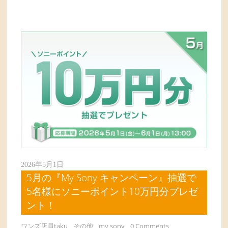
2026年5月1日
5月の『My Sony キャンペーン』抽選で
5名様にソニーポイント10万円分プレゼ
ント！
ワンズ店員taku
その他
my sony
0 Comments