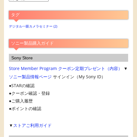
別
ア
タグ
ー
カ
デジタル一眼カメラセミナー
(2)
イ
ブ
ソニー製品購入ガイド
Sony Store
Store Member Program
クーポン定期プレゼント（内容）
▼
ソニー製品情報ページ
サインイン（My Sony ID）
STARの確認
クーポン確認・登録
ご購入履歴
ポイントの確認
▼
ストアご利用ガイド