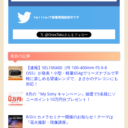
最新の記事
【速報】SEL100400（FE 100-400mm F5.9-8
OSS）が発表！小型・軽量654gでリーズナブルで手
軽に楽しめる望遠レンズで、まさかのテレコンにも
対応！
8月の『My Sony キャンペーン』抽選で5名様にソ
ニーポイント10万円分プレゼント！
8/2㈰ カメラセミナー開催のお知らせ！テーマは
『花火撮影・現像講座』