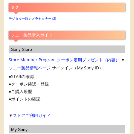
ア
タグ
ー
カ
デジタル一眼カメラセミナー
(2)
イ
ブ
ソニー製品購入ガイド
Sony Store
Store Member Program
クーポン定期プレゼント（内容）
▼
ソニー製品情報ページ
サインイン（My Sony ID）
STARの確認
クーポン確認・登録
ご購入履歴
ポイントの確認
▼
ストアご利用ガイド
My Sony