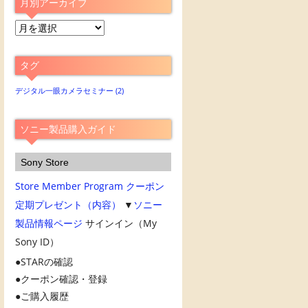
月別アーカイブ
月
別
ア
タグ
ー
カ
デジタル一眼カメラセミナー
(2)
イ
ブ
ソニー製品購入ガイド
Sony Store
Store Member Program
クーポン
定期プレゼント（内容）
▼
ソニー
製品情報ページ
サインイン（My
Sony ID）
STARの確認
クーポン確認・登録
ご購入履歴