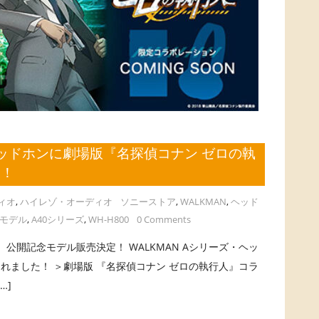
・ヘッドホンに劇場版『名探偵コナン ゼロの執
表！
ィオ
,
ハイレゾ・オーディオ
ソニーストア
,
WALKMAN
,
ヘッド
モデル
,
A40シリーズ
,
WH-H800
0 Comments
 公開記念モデル販売決定！ WALKMAN Aシリーズ・ヘッ
れました！ ＞劇場版 『名探偵コナン ゼロの執行人』コラ
…]