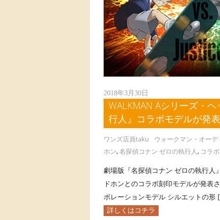
2018年3月30日
WALKMAN Aシリーズ
行人』コラボモデルが発
ワンズ店員taku
ウォークマン・オーデ
ホン
,
名探偵コナン ゼロの執行人
,
コラボ
劇場版『名探偵コナン ゼロの執行人』
ドホンとのコラボ刻印モデルが発表さ
ボレーションモデル シルエットの形 [
詳しくはコチラ