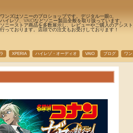
ワンズはソニーのプロショップです。デジタル一眼α、
ハイレゾ、VAIOなどソニー製品全般を取り扱っています。
ソニーストア商品を多数展示し、レビューやご購入のアシス
行っております。店頭での注文もお受けしております！
ラ
XPERIA
ハイレゾ・オーディオ
VAIO
ブログ
ワン