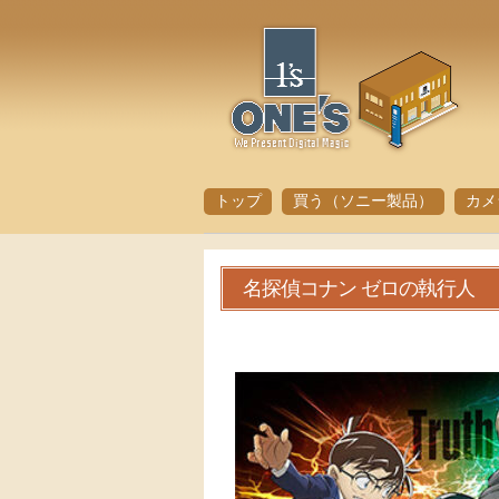
トップ
買う（ソニー製品）
カメ
名探偵コナン ゼロの執行人