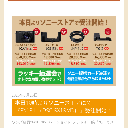
2025年7月23日
本日10時よりソニーストアにて
『RX1RIII（DSC-RX1RM3）』受注開始！
ワンズ店員taku
サイバーショット
,
デジタル一眼『α』
,
カメ