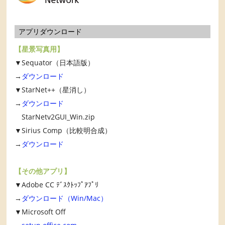
アプリダウンロード
【星景写真用】
▼Sequator（日本語版）
→
ダウンロード
▼StarNet++（星消し）
→
ダウンロード
StarNetv2GUI_Win.zip
▼Sirius Comp（比較明合成）
→
ダウンロード
【その他アプリ】
▼Adobe CC ﾃﾞｽｸﾄｯﾌﾟｱﾌﾟﾘ
→
ダウンロード（Win/Mac）
▼Microsoft Off