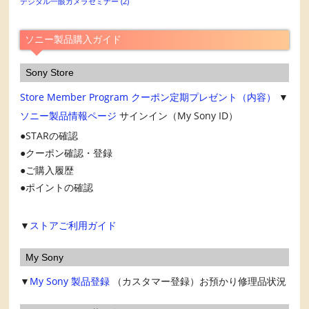
カ
デジタル一眼カメラセミナー
(2)
イ
ブ
ソニー製品購入ガイド
Sony Store
Store Member Program
クーポン定期プレゼント（内容）
▼
ソニー製品情報ページ
サインイン（My Sony ID）
STARの確認
クーポン確認・登録
ご購入履歴
ポイントの確認
▼
ストアご利用ガイド
My Sony
▼
My Sony
製品登録
（カスタマー登録）お預かり修理品状況