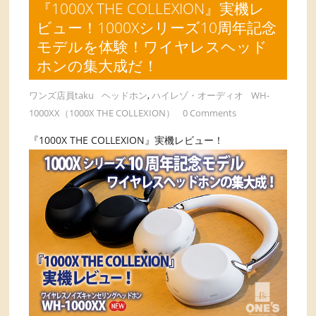
『1000X THE COLLEXION』実機レ
ビュー！1000Xシリーズ10周年記念
モデルを体験！ワイヤレスヘッド
ホンの集大成だ！
ワンズ店員taku
ヘッドホン
,
ハイレゾ・オーディオ
WH-
1000XX（1000X THE COLLEXION）
0 Comments
『1000X THE COLLEXION』実機レビュー！