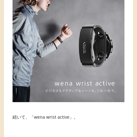
続いて、「wena wrist active」。