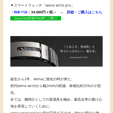
▼スマートウォッチ「wena wrist pro」
・
WB-11A
：34,880円＋税～ →
詳細・ご購入はこちら
誕生から2年、wenaに進化の時が来た。
初代wena wristから幅2mmの削減、体積比約25%の小型
化。
全ては、腕時計としての質感美を極め、最高水準の着け心
地を実現していくために。
wena wrist proは一切の妥協を許さず、細かな部分に徹