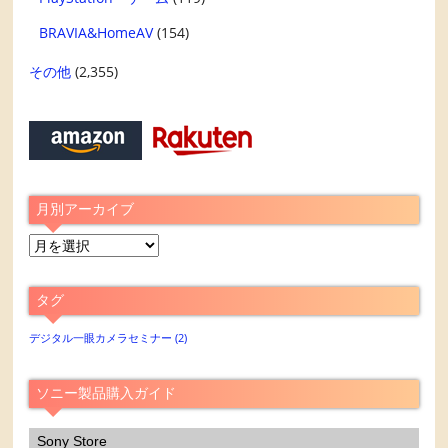
BRAVIA&HomeAV
(154)
その他
(2,355)
月別アーカイブ
月
別
ア
タグ
ー
カ
デジタル一眼カメラセミナー
(2)
イ
ブ
ソニー製品購入ガイド
Sony Store