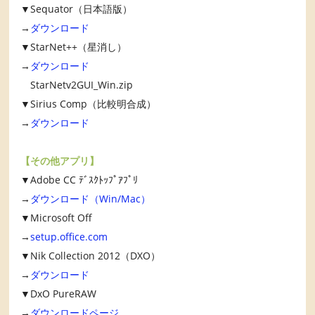
▼Sequator（日本語版）
→
ダウンロード
▼StarNet++（星消し）
→
ダウンロード
StarNetv2GUI_Win.zip
▼Sirius Comp（比較明合成）
→
ダウンロード
【その他アプリ】
▼Adobe CC ﾃﾞｽｸﾄｯﾌﾟｱﾌﾟﾘ
→
ダウンロード（Win/Mac）
▼Microsoft Off
→
setup.office.com
▼Nik Collection 2012（DXO）
→
ダウンロード
▼DxO PureRAW
→
ダウンロードページ