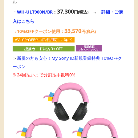
ル
37,300
・
WH-ULT900N/BR
：
→
詳細・ご購
円(税込)
入はこちら
33,570
→10%OFFクーポン使用：
円(税込)
＞
新規の方も安心！My Sony ID新規登録特典 10%OFFク
ーポン
※24回払いまで分割払手数料0%