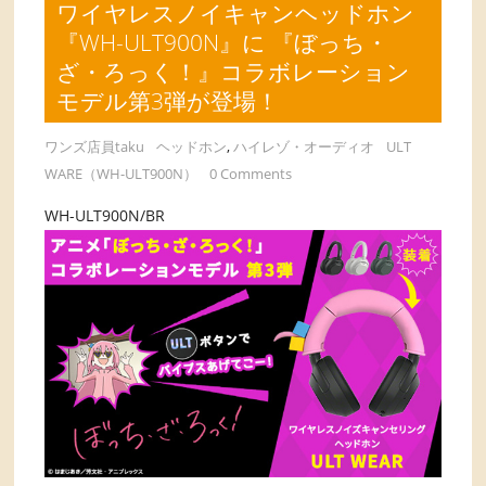
ワイヤレスノイキャンヘッドホン
『WH-ULT900N』に 『ぼっち・
ざ・ろっく！』コラボレーション
モデル第3弾が登場！
ワンズ店員taku
ヘッドホン
,
ハイレゾ・オーディオ
ULT
WARE（WH-ULT900N）
0 Comments
WH-ULT900N/BR