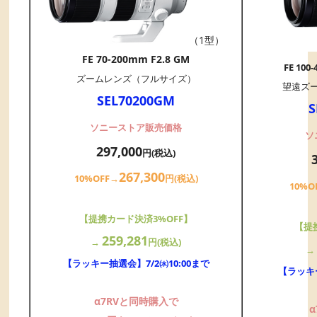
（1型）
FE 70-200mm F2.8 GM
FE 100
ズームレンズ（フルサイズ）
望遠ズ
SEL70200GM
S
ソニーストア販売価格
ソ
297,000
円(税込)
267,300
10%OFF→
円(税込)
10%O
【提携カード決済3%OFF】
【提
259,281
→
円(税込)
【ラッキー抽選会】7/2㈬10:00まで
【ラッキー
α7RVと同時購入で