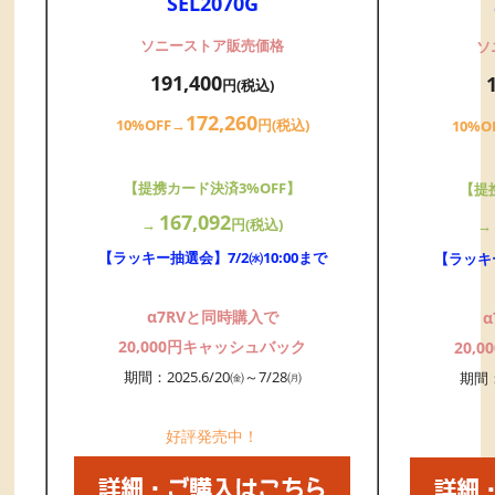
SEL2070G
ソニーストア販売価格
ソ
191,400
円(税込)
172,260
10%OFF→
円(税込)
10%O
【提携カード決済3%OFF】
【提
167,092
→
円(税込)
【ラッキー抽選会】7/2㈬10:00まで
【ラッキー
α7RVと同時購入で
20,000円キャッシュバック
20,
期間：2025.6/20㈮～7/28㈪
期間：
好評発売中！