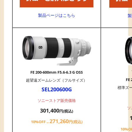
製品ページはこちら
製
FE 200-600mm F5.6-6.3 G OSS
FE 
超望遠ズームレンズ（フルサイズ）
標準ズ
SEL200600G
ソニーストア販売価格
ソ
301,400
円(税込)
271,260
10%OFF→
円(税込)
10%O