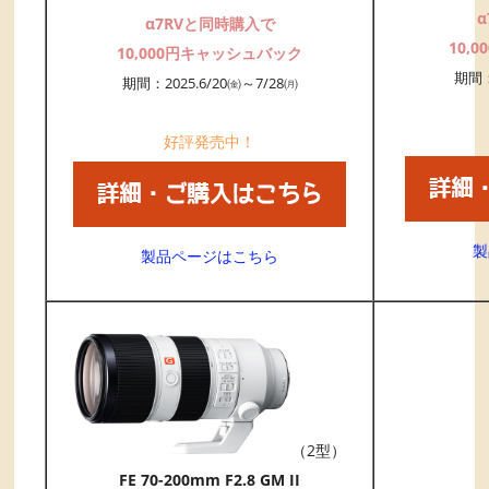
α7RVと同時購入で
10,
10,000円キャッシュバック
期間：
期間：2025.6/20㈮～7/28㈪
好評発売中！
製
製品ページはこちら
（2型）
FE 70-200mm F2.8 GM II