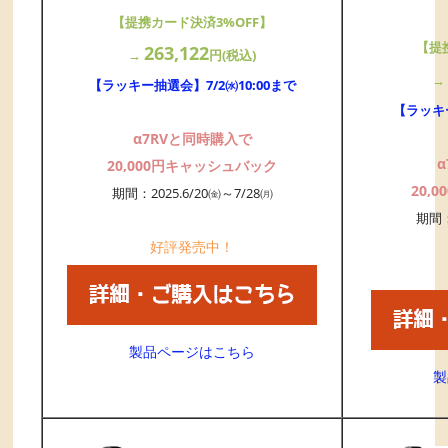
【提携カード決済3%OFF】
【提
263,122
→
円(税込)
【ラッキー抽選会】7/2㈬10:00まで
【ラッキー
α7RVと同時購入で
20,000円キャッシュバック
20,
期間：2025.6/20㈮～7/28㈪
期間：
好評発売中！
製品ページはこちら
製