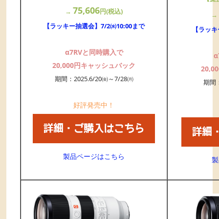
75,606
→
円(税込)
【ラッキー抽選会】7/2㈬10:00まで
【ラッキー
α7RVと同時購入で
20,000円キャッシュバック
20,
期間：2025.6/20㈮～7/28㈪
期間：
好評発売中！
製品ページはこちら
製