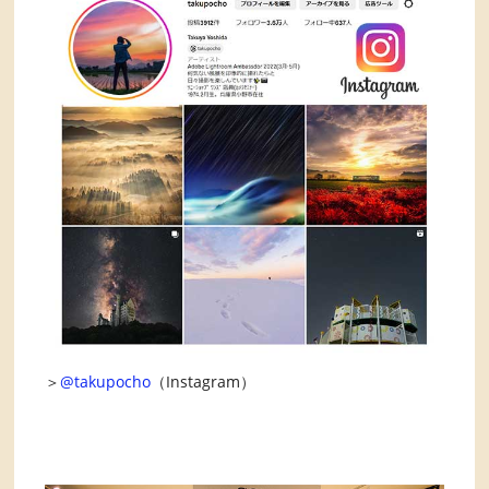
＞
@takupocho
（Instagram）