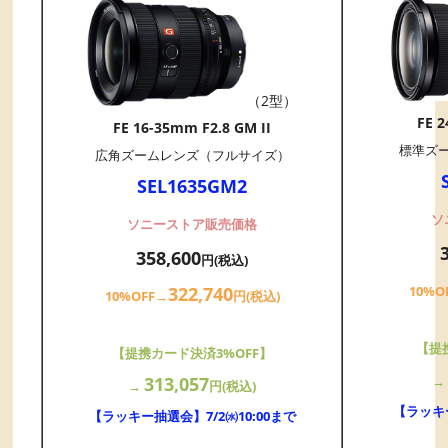
（2型）
FE 2
FE 16-35mm F2.8 GM II
標準ズ
広角ズームレンズ（フルサイズ）
SEL1635GM2
ソ
ソニーストア販売価格
358,600
円(税込)
10%O
322,740
10%OFF→
円(税込)
【提
【提携カード決済3%OFF】
313,057
→
円(税込)
【ラッキー
【ラッキー抽選会】7/2㈬10:00まで