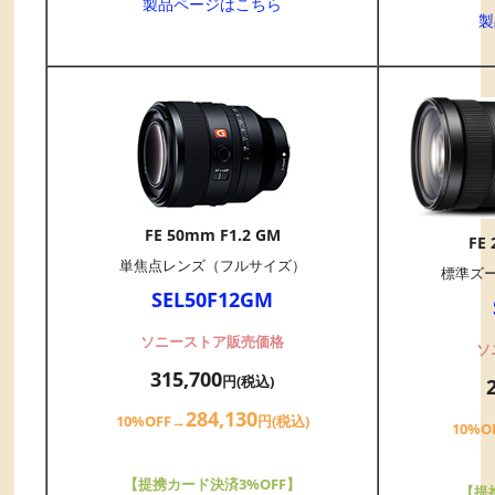
製品ページはこちら
製
FE 50mm F1.2 GM
FE
単焦点レンズ（フルサイズ）
標準ズ
SEL50F12GM
ソニーストア販売価格
ソ
315,700
円(税込)
284,130
10%OFF→
円(税込)
10%O
【提携カード決済3%OFF】
【提