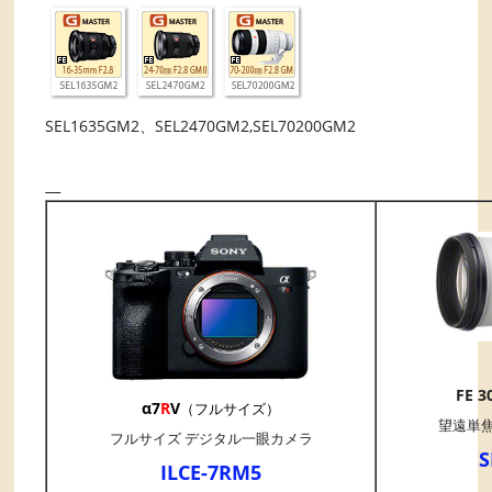
SEL1635GM2、SEL2470GM2,SEL70200GM2
FE 3
α7
R
V
（フルサイズ）
望遠単
フルサイズ デジタル一眼カメラ
S
ILCE-7RM5