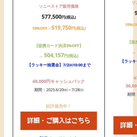
ソ
ソニーストア販売価格
577,500
円(税込)
10%O
519,750
10%OFF→
円(税込)
【提
【提携カード決済3%OFF】
504,157
→
円(税込)
【ラッキー
【ラッキー抽選会】7/2㈬10:00まで
60,000円キャッシュバック
30,
期間：2025.6/20㈮～7/28㈪
期間：
好評発売中！