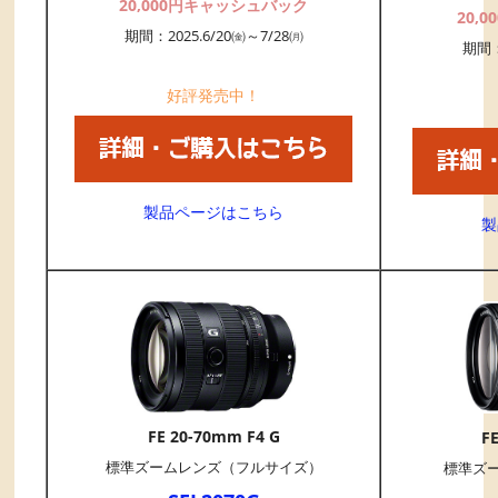
20,000円キャッシュバック
20,
期間：2025.6/20㈮～7/28㈪
期間：
好評発売中！
製品ページはこちら
製
FE 20-70mm F4 G
F
標準ズームレンズ（フルサイズ）
標準ズ