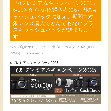
『αプレミアムキャンペーン2025』
6/20㈮から α7RV購入者に6万円のキ
ャッシュバックに加え、期間中対
象レンズ購入でとんでもないプラ
スキャッシュバックが始まりま
す！
ワンズ店員taku
デジタル一眼『α』
,
カメラ
α7RV（ILCE-
7RM5）
0 Comments
αプレミアムキャンペーン2025