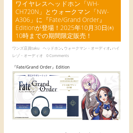
ワイヤレスヘッドホン「WH-
CH720N」とウォークマン「NW-
A306」に『Fate/Grand Order』
Editionが登場！2025年10月30日㈭
10時までの期間限定販売！
ワンズ店員taku
ヘッドホン
,
ウォークマン・オーディオ
,
ハイ
レゾ・オーディオ
0 Comments
『Fate/Grand Order』Edition