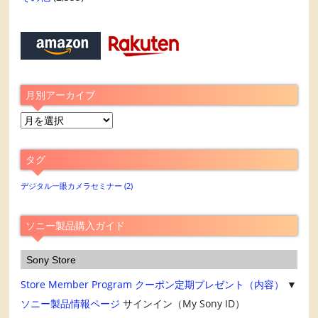
月別アーカイブ
月
別
ア
タグ
ー
カ
デジタル一眼カメラセミナー
(2)
イ
ブ
ソニー製品購入ガイド
Sony Store
Store Member Program
クーポン定期プレゼント（内容）
▼
ソニー製品情報ページ
サインイン（My Sony ID）