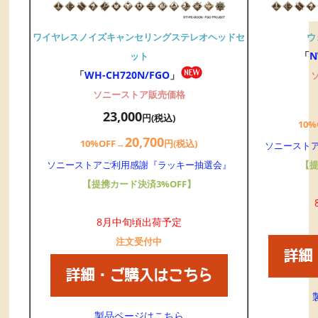
ワイヤレスノイズキャンセリングステレオヘッドセ
ウ
「
N
ット
「
WH-CH720N/FGO
」
ソニーストア販売価格
23,000
円(税込)
10%
20,700
10%OFF→
円(税込)
ソニースト
ソニーストアご利用感謝『ラッキー抽選会』
【提
【提携カード決済3%OFF】
8月中旬頃出荷予定
注文受付中
製品ページはこちら