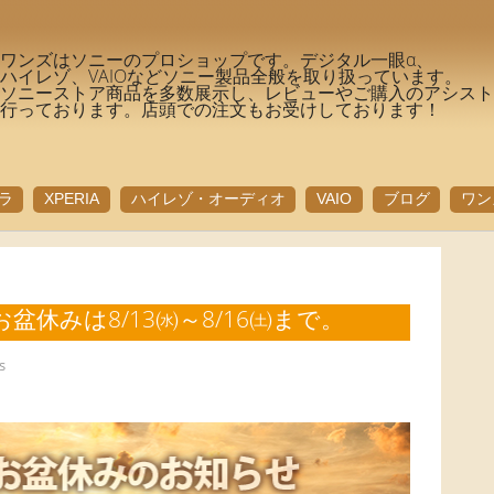
ワンズはソニーのプロショップです。デジタル一眼α、
ハイレゾ、VAIOなどソニー製品全般を取り扱っています。
ソニーストア商品を多数展示し、レビューやご購入のアシス
行っております。店頭での注文もお受けしております！
ラ
XPERIA
ハイレゾ・オーディオ
VAIO
ブログ
ワン
休みは8/13㈬～8/16㈯まで。
s