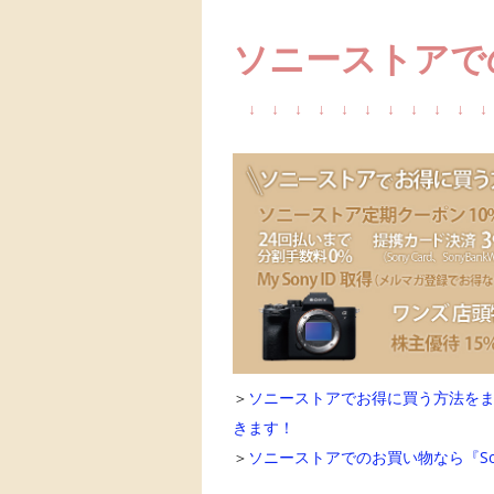
ソニーストアで
↓
↓
↓
↓
↓
↓
↓
↓
↓
↓
↓
＞
ソニーストアでお得に買う方法を
きます！
＞
ソニーストアでのお買い物なら『Sony 