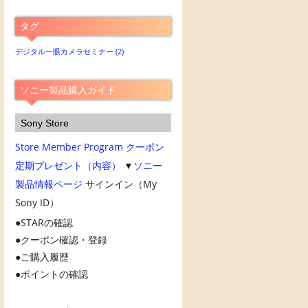
別
ア
タグ
ー
カ
デジタル一眼カメラセミナー
(2)
イ
ブ
ソニー製品購入ガイド
Sony Store
Store Member Program
クーポン
定期プレゼント（内容）
▼
ソニー
製品情報ページ
サインイン（My
Sony ID）
STARの確認
クーポン確認・登録
ご購入履歴
ポイントの確認