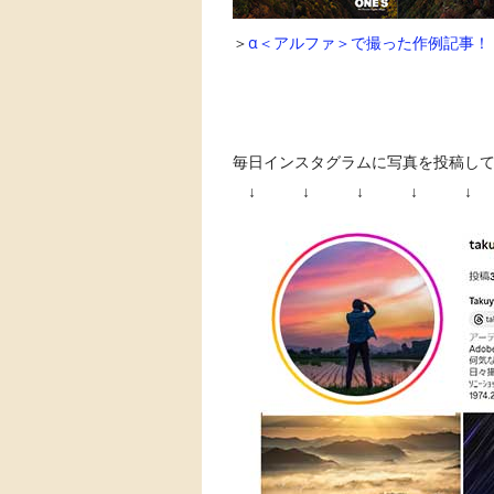
＞
α＜アルファ＞で撮った作例記事！
毎日インスタグラムに写真を投稿し
↓ ↓ ↓ ↓ ↓