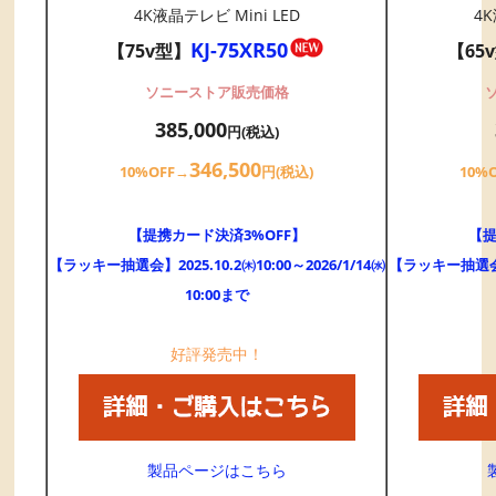
4K液晶テレビ Mini LED
4K
KJ-75XR50
【75v型】
【65
ソニーストア販売価格
385,000
円(税込)
346,500
10%OFF→
円(税込)
10%
【提携カード決済3%OFF】
【提
【ラッキー抽選会】2025.10.2㈭10:00～2026/1/14㈬
【ラッキー抽選会】20
10:00まで
好評発売中！
製品ページはこちら