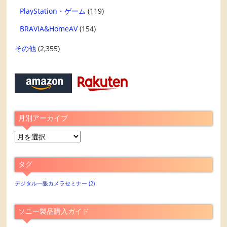
PlayStation・ゲーム
(119)
BRAVIA&HomeAV
(154)
その他
(2,355)
月別アーカイブ
月
別
ア
タグ
ー
カ
デジタル一眼カメラセミナー
(2)
イ
ブ
ソニー製品購入ガイド