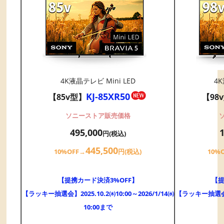
4K液晶テレビ Mini LED
4K
KJ-85XR50
【85v型】
【98
ソニーストア販売価格
495,000
円(税込)
445,500
10%OFF→
円(税込)
10%
【提携カード決済3%OFF】
【提
【ラッキー抽選会】2025.10.2㈭10:00～2026/1/14㈬
【ラッキー抽選会】20
10:00まで