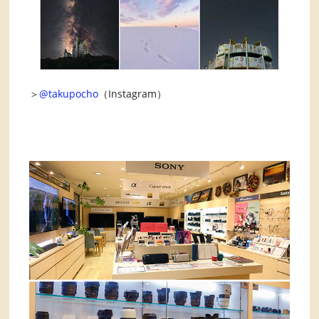
＞
@takupocho
（Instagram）