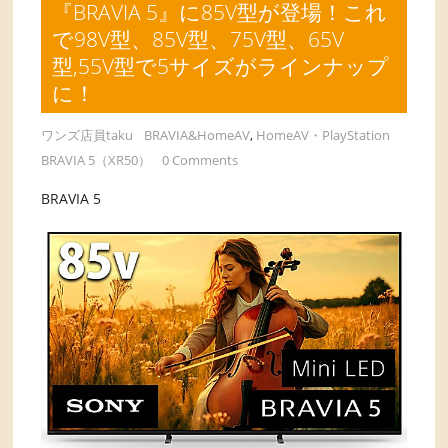
『BRAVIA 5』に85V型が登場！これ
で98V型、85V型、75V型、65V
型,55V型で5サイズがラインナップ
に！
ワンズ店員taku
BRAVIA&HomeAV
,
HomeAV・PlayStation
BRAVIA 5（XR50）
0 Comments
BRAVIA 5