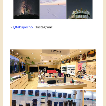
＞
@takupocho
（Instagram）