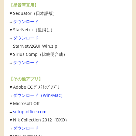
【星景写真用】
▼Sequator（日本語版）
→
ダウンロード
▼StarNet++（星消し）
→
ダウンロード
StarNetv2GUI_Win.zip
▼Sirius Comp（比較明合成）
→
ダウンロード
【その他アプリ】
▼Adobe CC ﾃﾞｽｸﾄｯﾌﾟｱﾌﾟﾘ
→
ダウンロード（Win/Mac）
▼Microsoft Off
→
setup.office.com
▼Nik Collection 2012（DXO）
→
ダウンロード