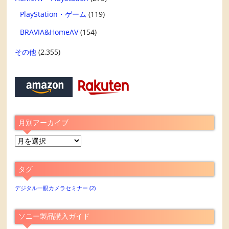
PlayStation・ゲーム
(119)
BRAVIA&HomeAV
(154)
その他
(2,355)
月別アーカイブ
月
別
ア
タグ
ー
カ
デジタル一眼カメラセミナー
(2)
イ
ブ
ソニー製品購入ガイド