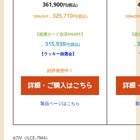
361,900
円(税込)
325,710
10%OF
10%OFF→
円(税込)
【提
【提携カード決済3%OFF】
3
315,938
→
→
円(税込)
【ラッキー抽選会】
好評発売中！
製
製品ページはこちら
α7IV（ILCE-7M4）