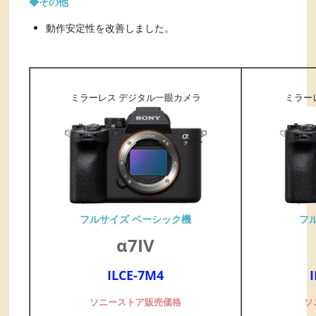
◆その他
動作安定性を改善しました。
ミラーレス デジタル一眼カメラ
ミラー
フ
フルサイズ ベーシック機
α7IV
ILCE-7M4
ソ
ソニーストア販売価格