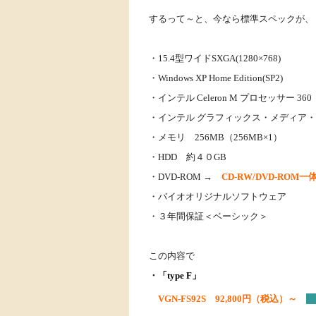
するって～と、今なら標準スペックが、
・15.4型ワイドSXGA(1280×768)
・Windows XP Home Edition(SP2)
・インテル Celeron M プロセッサー 360 （
・インテル グラフィックス・メディア・ア
・メモリ
256MB（256MB×1）
・HDD 約４０GB
・DVD-ROM →
CD-RW/DVD-RO
・バイオオリジナルソフトウェア
・３年間保証＜ベーシック＞
この内容で
・
「type F」
VGN-FS92S 92,800円（税込）～