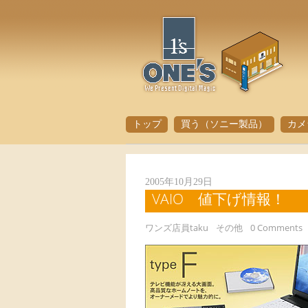
トップ
買う（ソニー製品）
カメ
2005年10月29日
VAIO 値下げ情報！ 
ワンズ店員taku
その他
0 Comments