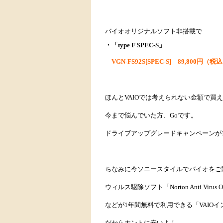
バイオオリジナルソフト非搭載で
・
「type F SPEC-S」
VGN-FS92S[SPEC-S] 89,800円（税
ほんとVAIOでは考えられない金額で買
今まで悩んでいた方、Goです。
ドライブアップグレードキャンペーンが1
ちなみに今ソニースタイルでバイオをご
ウィルス駆除ソフト「Norton Anti Virus Onli
などが1年間無料で利用できる「VAIO
だからホントに安いよ！