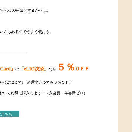
ら5,000円ほどするからね。
お得な買い方もあるのでうまく使おう。
—————–
５％
 Card」
「eLIO決済」
ＯＦＦ
の
なら
0～12/12まで) ※通常いつでも３％ＯＦＦ
おいてお得に購入しよう！（入会費・年会費ゼロ）
みはこちら