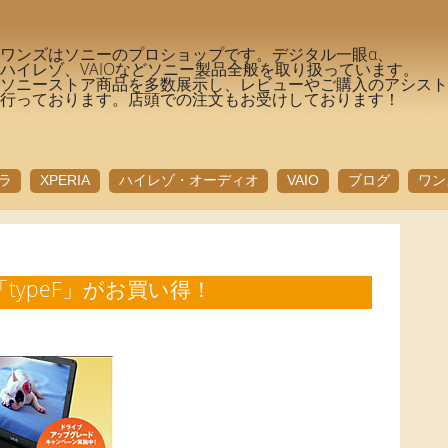
ワンズはソニーのプロショップです。デジタル一眼α、
ハイレゾ、VAIOなどソニー製品全般を取り扱っています。
ソニーストア商品を多数展示し、レビューやご購入のアシス
行っております。店頭での注文もお受けしております！
ラ
XPERIA
ハイレゾ・オーディオ
VAIO
ブログ
ワン
「typeF」がお買い得！