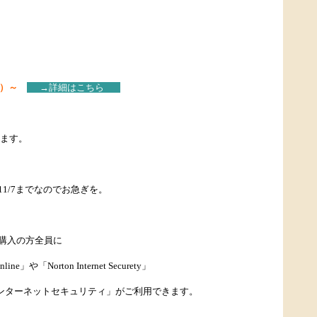
込）～
→詳細はこちら
えます。
1/7までなのでお急ぎを。
購入の方全員に
ne」や「Norton Internet Securety」
インターネットセキュリティ」がご利用できます。