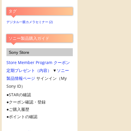
別
ア
タグ
ー
カ
デジタル一眼カメラセミナー
(2)
イ
ブ
ソニー製品購入ガイド
Sony Store
Store Member Program
クーポン
定期プレゼント（内容）
▼
ソニー
製品情報ページ
サインイン（My
Sony ID）
STARの確認
クーポン確認・登録
ご購入履歴
ポイントの確認