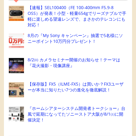
【速報】SEL100400（FE 100-400mm F5.9-8
OSS）が発表！小型・軽量654gでリーズナブルで手
軽に楽しめる望遠レンズで、まさかのテレコンにも
対応！
8月の『My Sony キャンペーン』抽選で5名様にソ
ニーポイント10万円分プレゼント！
8/2㈰ カメラセミナー開催のお知らせ！テーマは
『花火撮影・現像講座』
【保存版】FX5（ILME-FX5）は買いか？FX3ユーザ
ーが本当に知りたい7つの進化を徹底解説！
『ホームシアターシステム開発者トークショー』台
風で延期になってたソニーストア大阪が8/1㈯に開
催決定！