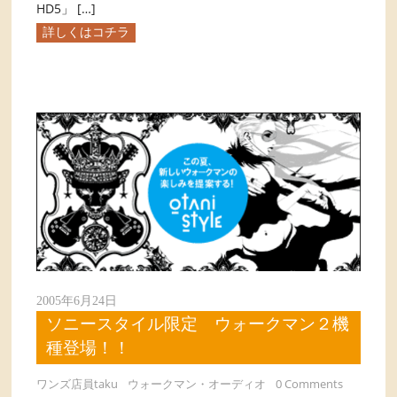
HD5」 […]
詳しくはコチラ
2005年6月24日
ソニースタイル限定 ウォークマン２機
種登場！！
ワンズ店員taku
ウォークマン・オーディオ
0 Comments