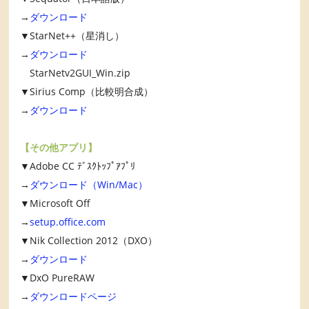
→
ダウンロード
▼StarNet++（星消し）
→
ダウンロード
StarNetv2GUI_Win.zip
▼Sirius Comp（比較明合成）
→
ダウンロード
【その他アプリ】
▼Adobe CC ﾃﾞｽｸﾄｯﾌﾟｱﾌﾟﾘ
→
ダウンロード（Win/Mac）
▼Microsoft Off
→
setup.office.com
▼Nik Collection 2012（DXO）
→
ダウンロード
▼DxO PureRAW
→
ダウンロードページ