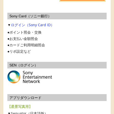
Sony Card（ソニー銀行）
▼
ログイン（Sony Card ID）
ポイント照会・交換
お支払い金額照会
カードご利用明細照会
リボ設定など
SEN（ログイン）
アプリダウンロード
【星景写真用】
▼Sequator（日本語版）