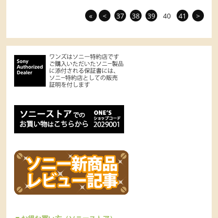
«
<
37
38
39
40
41
>