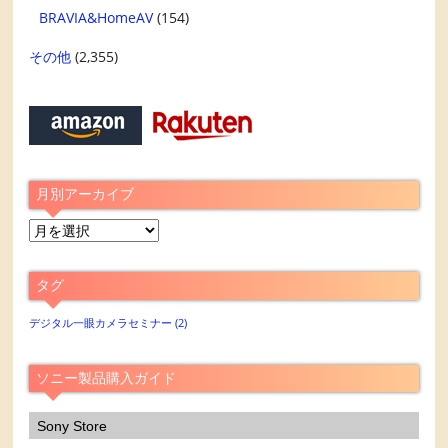
BRAVIA&HomeAV
(154)
その他
(2,355)
月別アーカイブ
月
別
ア
タグ
ー
カ
デジタル一眼カメラセミナー
(2)
イ
ブ
ソニー製品購入ガイド
Sony Store