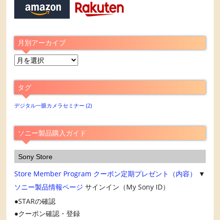
月別アーカイブ
月
別
ア
タグ
ー
カ
デジタル一眼カメラセミナー
(2)
イ
ブ
ソニー製品購入ガイド
Sony Store
Store Member Program
クーポン定期プレゼント（内容）
▼
ソニー製品情報ページ
サインイン（My Sony ID）
STARの確認
クーポン確認・登録