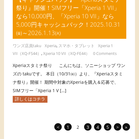
祭り』開催！SIMフリー「Xperia 1 VII」
なら10,000円、「Xperia 10 VII」なら
5,000円キャッシュバック！2025.10.31
㈮～2026.1.13㈫
ワンズ店員taku
Xperia
,
スマホ・タブレット
Xperia 1
VII（XQ-FS44）
,
Xperia 10 VII（XQ-FE44）
0 Comments
Xperiaスタミナ祭り こんにちは、ソニーショップ ワン
ズの takuです。 本日（10/31㈮）より、『Xperiaスタミ
ナ祭り』開催！ 期間中対象のXperiaを購入＆応募で、
SIMフリー「Xperia 1 V […]
詳しくはコチラ
<
1
2
3
4
5
>
»