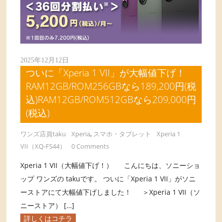
2025年12月12日
ついに「Xperia 1 VII」が大幅値下げ！
RAM12GB/ROM256GBなら189,200円(税
込)RAM12GB/ROM512GBなら209,000円
(税込)
ワンズ店員taku
Xperia
,
スマホ・タブレット
Xperia 1
VII（XQ-FS44）
0 Comments
Xperia 1 VII（大幅値下げ！） こんにちは、ソニーショ
ップ ワンズの takuです。 ついに「Xperia 1 VII」がソニ
ーストアにて大幅値下げしました！ ＞Xperia 1 VII（ソ
ニーストア） […]
詳しくはコチラ