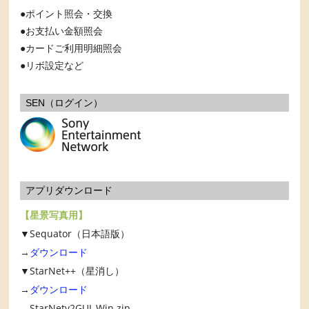
ポイント照会・交換
お支払い金額照会
カードご利用明細照会
リボ設定など
SEN（ログイン）
アプリダウンロード
【星景写真用】
▼Sequator（日本語版）
→
ダウンロード
▼StarNet++（星消し）
→
ダウンロード
StarNetv2GUI_Win.zip