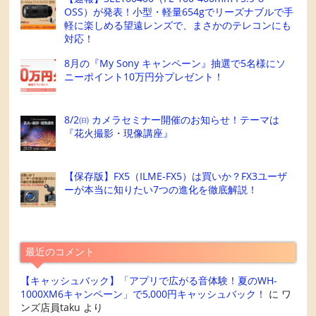
OSS）が発表！小型・軽量654gでリーズナブルで手
軽に楽しめる望遠レンズで、まさかのテレコンにも
対応！
8月の『My Sony キャンペーン』抽選で5名様にソ
ニーポイント10万円分プレゼント！
8/2㈰ カメラセミナー開催のお知らせ！テーマは
『花火撮影・現像講座』
【保存版】FX5（ILME-FX5）は買いか？FX3ユーザ
ーが本当に知りたい7つの進化を徹底解説！
最近のコメント
【キャッシュバック】「アプリで広がる音体験！夏のWH-
1000XM6キャンペーン」で5,000円キャッシュバック！
に
ワ
ンズ店員taku
より