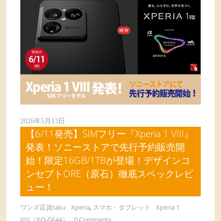
2026年5月13日
【6/11発売】SIMフリー『Xperia 1 VIII』
発表！ソニーストアで先行予約販売開
始！限定16GB/1TBが登場！デザインコ
ンセプトORE（原石）徹底スペックレビ
ュー！
ワンズ店員taku
Xperia
,
スマホ・タブレット
Xperia 1
VIII（XQ-GE44）
0 Comments