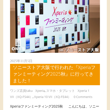
2025年11月5日
ソニーストア大阪で行われた『Xperiaフ
ァンミーティング2025秋』に行ってき
ました！
ワンズ店員taku
Xperia
,
スマホ・タブレット
Xperia 1
VII（XQ-FS44）
,
Xperia 10 VII（XQ-FE44）
0 Comments
Xperiaファンミーティング2025秋 こんにちは、ソニー