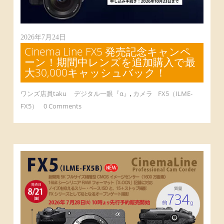
2026年7月24日
Cinema Line FX5 発売記念キャンペ
ーン！期間中レンズを追加購入で最
大30,000キャッシュバック！
ワンズ店員taku
デジタル一眼『α』
,
カメラ
FX5（ILME-
FX5）
0 Comments