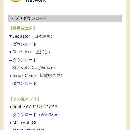
アプリダウンロード
【星景写真用】
▼Sequator（日本語版）
→
ダウンロード
▼StarNet++（星消し）
→
ダウンロード
StarNetv2GUI_Win.zip
▼Sirius Comp（比較明合成）
→
ダウンロード
【その他アプリ】
▼Adobe CC ﾃﾞｽｸﾄｯﾌﾟｱﾌﾟﾘ
→
ダウンロード（Win/Mac）
▼Microsoft Off