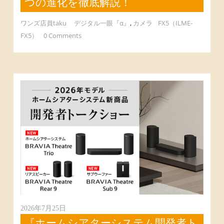
つの進化を徹底解説！
ワンズ店員taku
デジタル一眼『α』
,
カメラ
FX5（ILME-
FX5）
0 Comments
2026年7月25日
『ホームシアターシステム開発者ト