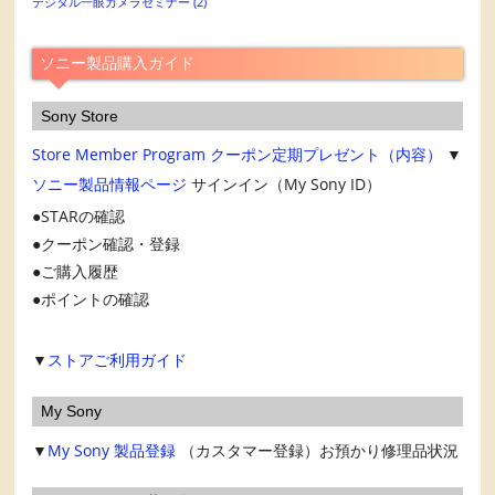
カ
デジタル一眼カメラセミナー
(2)
イ
ブ
ソニー製品購入ガイド
Sony Store
Store Member Program
クーポン定期プレゼント（内容）
▼
ソニー製品情報ページ
サインイン（My Sony ID）
STARの確認
クーポン確認・登録
ご購入履歴
ポイントの確認
▼
ストアご利用ガイド
My Sony
▼
My Sony
製品登録
（カスタマー登録）お預かり修理品状況