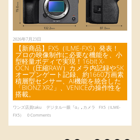
2026年7月23日
【新商品】FX5（ILME-FX5）発表！
プロの映像制作に必要な機能を、小
型軽量ボディで実現！16bit X-
OCN（圧縮RAW）カメラ内記録や5K
オープンゲート記録、約1660万画素
積層型センサー、AI機能を統合した
「BIONZ XR2」、VENICEの操作性を
搭載。
ワンズ店員taku
デジタル一眼『α』
,
カメラ
FX5（ILME-
FX5）
0 Comments