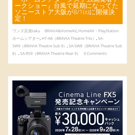
ークショー』台風で延期になってた
ソニーストア大阪が8/1㈯に開催決
定！
ワンズ店員taku
BRAVIA&HomeAV
,
HomeAV・PlayStation
ホームシアター
,
HT-A8（BRAVIA Theatre Trio）
,
SA-
SW9（BRAVIA Theatre Sub 9）
,
SA-SW8（BRAVIA Theatre Sub
8）
,
SA-RS9（BRAVIA Theatre Rear 9）
0 Comments