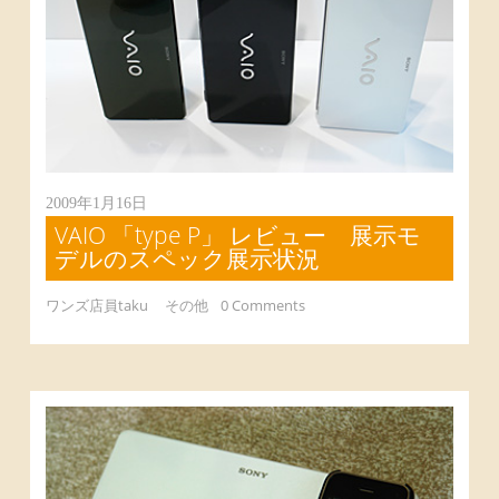
2009年1月16日
VAIO 「type P」 レビュー 展示モ
デルのスペック展示状況
ワンズ店員taku
その他
0 Comments