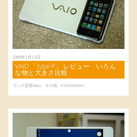
2009年1月13日
VAIO 「type P」 レビュー いろん
な物と大きさ比較
ワンズ店員taku
その他
0 Comments