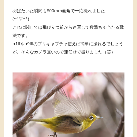
羽ばたいた瞬間も800mm画角で一応撮れました！
(*^▽^*)
これに関しては飛び立つ前から連写して数撃ちゃ当たる戦
法です。
α1IIやα9IIIのプリキャプチャ使えば簡単に撮れるでしょう
が、そんなカメラ無いので運任せで撮りました（笑）