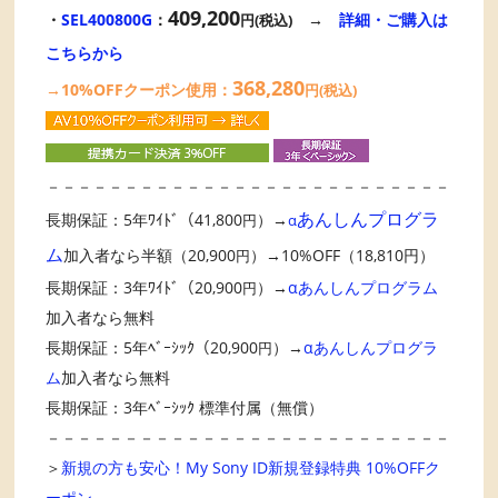
409,200
・
SEL400800G
：
→
詳細・ご購入は
円(税込)
こちらから
368,280
→10%OFFクーポン使用：
円(税込)
－－－－－－－－－－－－－－－－－－－－－－－－－－
あんしんプログラ
長期保証：5年ﾜｲﾄﾞ（41,800
）→
円
α
ム
加入者なら半額（20,900
）→10%OFF（18,810円）
円
長期保証：3年ﾜｲﾄﾞ（20,900
）→
αあんしんプログラム
円
加入者なら無料
長期保証：5年ﾍﾞｰｼｯｸ（20,900
）→
αあんしんプログラ
円
ム
加入者なら無料
長期保証：3年ﾍﾞｰｼｯｸ 標準付属（無償）
－－－－－－－－－－－－－－－－－－－－－－－－－－
＞
新規の方も安心！My Sony ID新規登録特典 10%OFFク
ーポン