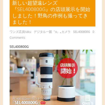
新しい超望遠レンズ
『SEL400800G』の店頭展示を開始
しました！野鳥の作例も撮ってき
ました！
ワンズ店員taku
デジタル一眼『α』
,
カメラ
SEL400800G
0
Comments
SEL400800G