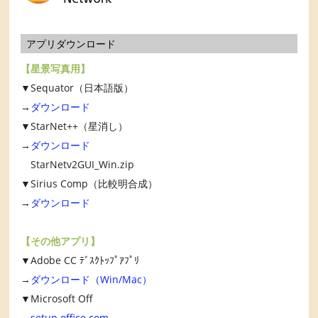
アプリダウンロード
【星景写真用】
▼Sequator（日本語版）
→
ダウンロード
▼StarNet++（星消し）
→
ダウンロード
StarNetv2GUI_Win.zip
▼Sirius Comp（比較明合成）
→
ダウンロード
【その他アプリ】
▼Adobe CC ﾃﾞｽｸﾄｯﾌﾟｱﾌﾟﾘ
→
ダウンロード（Win/Mac）
▼Microsoft Off
→
setup.office.com