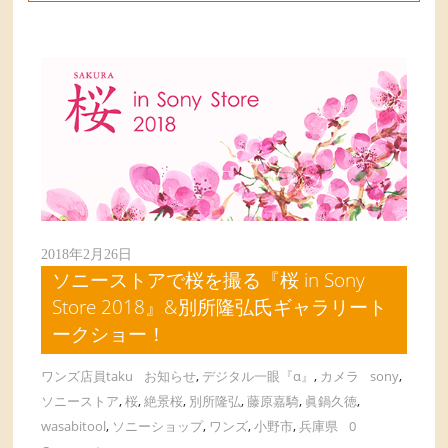
2018年2月26日
ソニーストアで桜を撮る『桜 in Sony
Store 2018』&別所隆弘氏ギャラリート
ークショー！
ワンズ店員taku
お知らせ
,
デジタル一眼『α』
,
カメラ
sony
,
ソニーストア
,
桜
,
絶景桜
,
別所隆弘
,
藤原嘉騎
,
眞鍋久徳
,
wasabitool
,
ソニーショップ
,
ワンズ
,
小野市
,
兵庫県
0