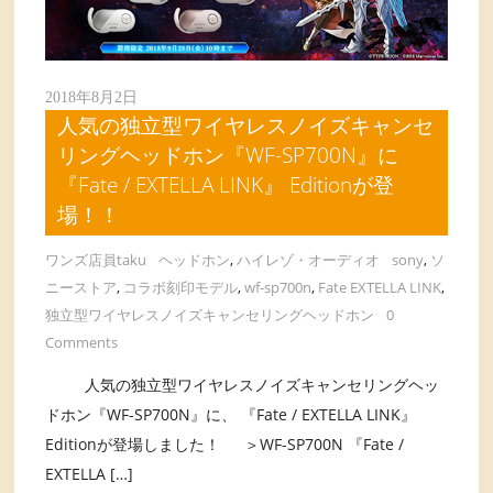
2018年8月2日
人気の独立型ワイヤレスノイズキャンセ
リングヘッドホン『WF-SP700N』に
『Fate / EXTELLA LINK』 Editionが登
場！！
ワンズ店員taku
ヘッドホン
,
ハイレゾ・オーディオ
sony
,
ソ
ニーストア
,
コラボ刻印モデル
,
wf-sp700n
,
Fate EXTELLA LINK
,
独立型ワイヤレスノイズキャンセリングヘッドホン
0
Comments
人気の独立型ワイヤレスノイズキャンセリングヘッ
ドホン『WF-SP700N』に、 『Fate / EXTELLA LINK』
Editionが登場しました！ ＞WF-SP700N 『Fate /
EXTELLA […]