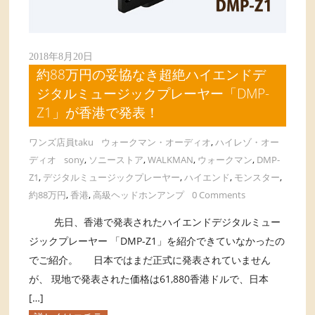
2018年8月20日
約88万円の妥協なき超絶ハイエンドデ
ジタルミュージックプレーヤー「DMP-
Z1」が香港で発表！
ワンズ店員taku
ウォークマン・オーディオ
,
ハイレゾ・オー
ディオ
sony
,
ソニーストア
,
WALKMAN
,
ウォークマン
,
DMP-
Z1
,
デジタルミュージックプレーヤー
,
ハイエンド
,
モンスター
,
約88万円
,
香港
,
高級ヘッドホンアンプ
0 Comments
先日、香港で発表されたハイエンドデジタルミュー
ジックプレーヤー 「DMP-Z1」を紹介できていなかったの
でご紹介。 日本ではまだ正式に発表されていません
が、 現地で発表された価格は61,880香港ドルで、日本
[…]