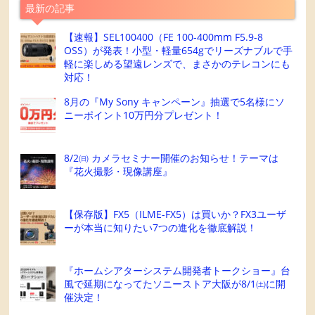
最新の記事
【速報】SEL100400（FE 100-400mm F5.9-8
OSS）が発表！小型・軽量654gでリーズナブルで手
軽に楽しめる望遠レンズで、まさかのテレコンにも
対応！
8月の『My Sony キャンペーン』抽選で5名様にソ
ニーポイント10万円分プレゼント！
8/2㈰ カメラセミナー開催のお知らせ！テーマは
『花火撮影・現像講座』
【保存版】FX5（ILME-FX5）は買いか？FX3ユーザ
ーが本当に知りたい7つの進化を徹底解説！
『ホームシアターシステム開発者トークショー』台
風で延期になってたソニーストア大阪が8/1㈯に開
催決定！