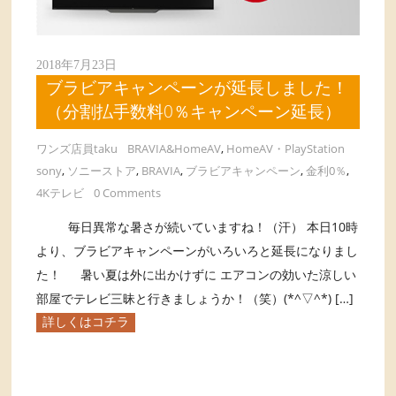
2018年7月23日
ブラビアキャンペーンが延長しました！
（分割払手数料0％キャンペーン延長）
ワンズ店員taku
BRAVIA&HomeAV
,
HomeAV・PlayStation
sony
,
ソニーストア
,
BRAVIA
,
ブラビアキャンペーン
,
金利0％
,
4Kテレビ
0 Comments
毎日異常な暑さが続いていますね！（汗） 本日10時
より、ブラビアキャンペーンがいろいろと延長になりまし
た！ 暑い夏は外に出かけずに エアコンの効いた涼しい
部屋でテレビ三昧と行きましょうか！（笑）(*^▽^*) […]
詳しくはコチラ