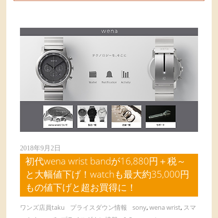
2018年9月2日
初代wena wrist bandが16,880円＋税～
と大幅値下げ！watchも最大約35,000円
もの値下げと超お買得に！
ワンズ店員taku
プライスダウン情報
sony
,
wena wrist
,
スマ