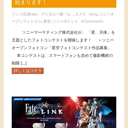
始まります！
ワンズ店員taku
デジタル一眼『α』
,
カメラ
sony
,
ソニーオ
ープンフォトコン
,
星空
,
ソニーポイント
0 Comments
ソニーマーケティング株式会社が、 「星、天体」を
主題としたフォトコンテストを開催します！ ＞ソニー
オープンフォトコン「星空フォトコンテスト作品募集」
本コンテストは、スマートフォンも含めて撮影機材の
制限 […]
詳しくはコチラ