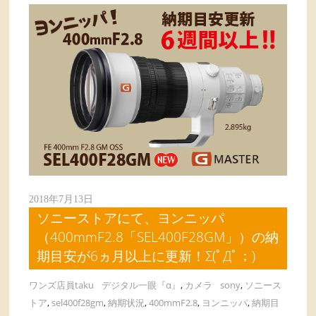
2018年7月13日
ソニーストアにて、ヨンニッパ
（400mmF2.8「SEL400F28GM」）の納
期目安が6ヵ月以上に更新！Σ(ﾟДﾟ；)
ワンズ店員taku
デジタル一眼『α』
,
カメラ
sony
,
ソニース
トア
,
sel400f28gm
,
納期状況
,
400mmF2.8
,
ヨンニッパ
,
納期目