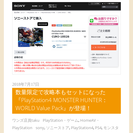
2018年7月17日
数量限定で攻略本もセットになった
『PlayStation4 MONSTER HUNTER：
WORLD Value Pack』が登場！
ワンズ店員taku
PlayStation・ゲーム
,
HomeAV・
PlayStation
sony
,
ソニーストア
,
PlayStation4
,
PS4
,
モンスタ