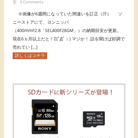
安
0 Comments
※画像が6週間になっていた間違いを訂正（汗） ソ
ニーストアにて、ヨンニッパ
（400mmF2.8「SEL400F28GM」）の納期目安が更新。
現在6ヵ月以上だと！Σ(ﾟДﾟ；) マジか！ 話を聞けば好調で
売れてい […]
詳しくはコチラ