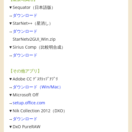
▼Sequator（日本語版）
→
ダウンロード
▼StarNet++（星消し）
→
ダウンロード
StarNetv2GUI_Win.zip
▼Sirius Comp（比較明合成）
→
ダウンロード
【その他アプリ】
▼Adobe CC ﾃﾞｽｸﾄｯﾌﾟｱﾌﾟﾘ
→
ダウンロード（Win/Mac）
▼Microsoft Off
→
setup.office.com
▼Nik Collection 2012（DXO）
→
ダウンロード
▼DxO PureRAW