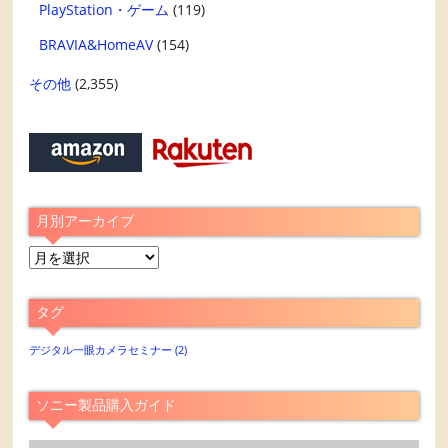
PlayStation・ゲーム
(119)
BRAVIA&HomeAV
(154)
その他
(2,355)
月別アーカイブ
月
別
ア
タグ
ー
カ
デジタル一眼カメラセミナー
(2)
イ
ブ
ソニー製品購入ガイド