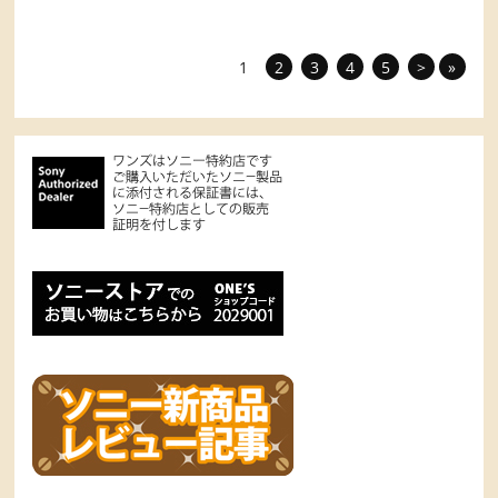
1
2
3
4
5
>
»