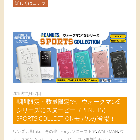
詳しくはコチラ
2018年7月27日
期間限定・数量限定で、ウォークマンS
シリーズにスヌーピー（PENUTS）
SPORTS COLLECTIONモデルが登場！
ワンズ店員taku
その他
sony
,
ソニーストア
,
WALKMAN
,
ウ
ォークマン
,
Sシリーズ
,
スヌーピー
,
コラボ刻印モデル
,