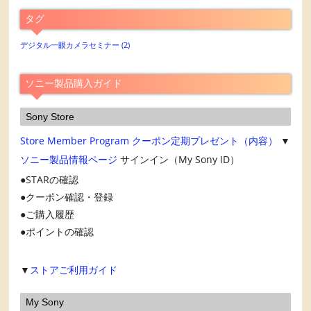
ア
タグ
ー
カ
デジタル一眼カメラセミナー
(2)
イ
ブ
ソニー製品購入ガイド
Sony Store
Store Member Program
クーポン定期プレゼント（内容）
▼
ソニー製品情報ページ
サインイン（My Sony ID）
STARの確認
クーポン確認・登録
ご購入履歴
ポイントの確認
▼
ストアご利用ガイド
My Sony