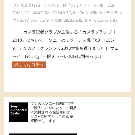
ワンズ店員taku
デジタル一眼『α』
,
カメラ
α7RIII
,
ILCE-
7RM3
,
SEL100400GM
,
SEL24105G
,
ilce-7m3
,
α7iii
,
カメラグラン
プリ2018
,
カメラ記者倶楽部
,
α9
,
ILCE-9
,
TIPA
0 Comments
カメラ記者クラブが主催する「カメラグランプリ
2018」において、 ソニーのミラーレス機『α9（ILCE-
9）』がカメラグランプリ2018大賞を獲りました！ ウェ
～イ！(๑˃̵ᴗ˂̵)و ↑一眼ミラーレス時代到来っ […]
詳しくはコチラ