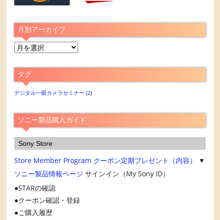
月別アーカイブ
月
別
ア
タグ
ー
カ
デジタル一眼カメラセミナー
(2)
イ
ブ
ソニー製品購入ガイド
Sony Store
Store Member Program
クーポン定期プレゼント（内容）
▼
ソニー製品情報ページ
サインイン（My Sony ID）
STARの確認
クーポン確認・登録
ご購入履歴