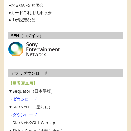
お支払い金額照会
カードご利用明細照会
リボ設定など
SEN（ログイン）
アプリダウンロード
【星景写真用】
▼Sequator（日本語版）
→
ダウンロード
▼StarNet++（星消し）
→
ダウンロード
StarNetv2GUI_Win.zip
▼Sirius Comp（比較明合成）