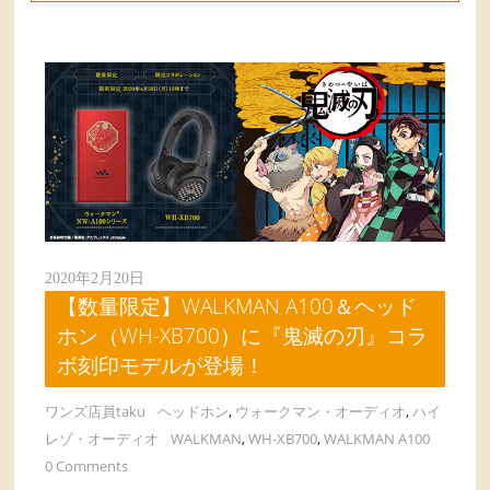
2020年2月20日
【数量限定】WALKMAN A100＆ヘッド
ホン（WH-XB700）に『鬼滅の刃』コラ
ボ刻印モデルが登場！
ワンズ店員taku
ヘッドホン
,
ウォークマン・オーディオ
,
ハイ
レゾ・オーディオ
WALKMAN
,
WH-XB700
,
WALKMAN A100
0 Comments