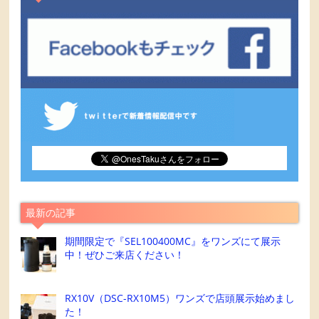
最新の記事
期間限定で『SEL100400MC』をワンズにて展示
中！ぜひご来店ください！
RX10V（DSC-RX10M5）ワンズで店頭展示始めまし
た！