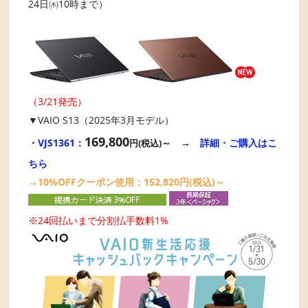
24日㈭10時まで）
（3/21発売）
▼VAIO S13（2025年3月モデル）
169,800
・
VJS1361
：
～ →
詳細・ご購入はこ
円(税込)
ちら
→10%OFFクーポン使用：152,820円(税込)～
※24回払いまで分割払手数料1%