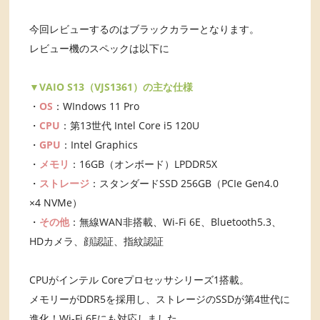
今回レビューするのはブラックカラーとなります。
レビュー機のスペックは以下に
▼VAIO S13（VJS1361）の主な仕様
・
OS
：WIndows 11 Pro
・
CPU
：第13世代 Intel Core i5 120U
・
GPU
：Intel Graphics
・
メモリ
：16GB（オンボード）LPDDR5X
・
ストレージ
：スタンダードSSD 256GB（PCIe Gen4.0
×4 NVMe）
・
その他
：無線WAN非搭載、Wi-Fi 6E、Bluetooth5.3、
HDカメラ、顔認証、指紋認証
CPUがインテル Coreプロセッサシリーズ1搭載。
メモリーがDDR5を採用し、ストレージのSSDが第4世代に
進化！Wi-Fi 6Eにも対応しました。