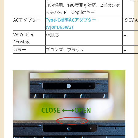
TNR採用、180度開き対応、2ボタンタ
ッチパッド、Copilotキー
ACアダプター
Type-C標準ACアダプター
19.0V
(VJ8PD65W2)
VAIO User
非対応
←
Sensing
カラー
ブロンズ、ブラック
←