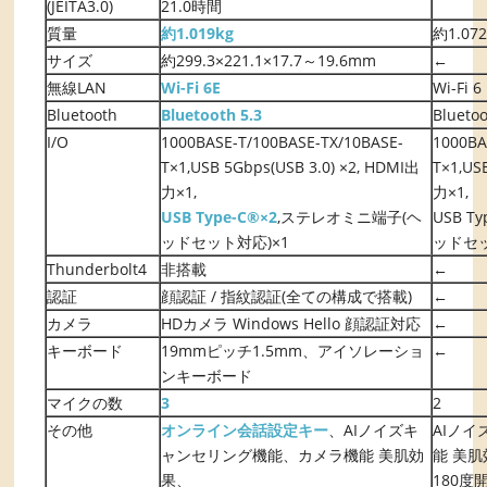
(JEITA3.0)
21.0時間
質量
約1.019kg
約1.072
サイズ
約299.3×221.1×17.7～19.6mm
←
無線LAN
Wi-Fi 6E
Wi-Fi 6
Bluetooth
Bluetooth 5.3
Bluetoo
I/O
1000BASE-T/100BASE-TX/10BASE-
1000BA
T×1,USB 5Gbps(USB 3.0) ×2, HDMI出
T×1,US
力×1,
力×1,
USB Type-C®×2
,ステレオミニ端子(ヘ
USB T
ッドセット対応)×1
ッドセッ
Thunderbolt4
非搭載
←
認証
顔認証 / 指紋認証(全ての構成で搭載)
←
カメラ
HDカメラ Windows Hello 顔認証対応
←
キーボード
19mmピッチ1.5mm、アイソレーショ
←
ンキーボード
マイクの数
3
2
その他
オンライン会話設定キー
、AIノイズキ
AIノ
ャンセリング機能、カメラ機能 美肌効
能 美肌
果、
180