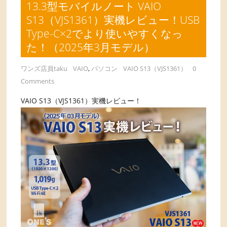
13.3型モバイルノート VAIO
S13（VJS1361）実機レビュー！USB
Type-C×2でより使いやすくなっ
た！（2025年3月モデル）
ワンズ店員taku
VAIO
,
パソコン
VAIO S13（VJS1361）
0
Comments
VAIO S13（VJS1361）実機レビュー！