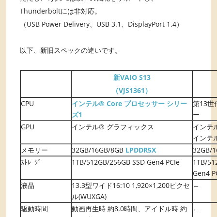
Thunderboltには非対応。
（USB Power Delivery、USB 3.1、DisplayPort 1.4）
以下、新旧スペックの違いです。
新VAIO S13
（VJS1361）
CPU
インテル® Core プロセッサー シリー
第13世
ズ1
ー
GPU
インテル® グラフィックス
インテル
インテル
メモリー
32GB/16GB/8GB
LPDDR5X
32GB/1
ｽﾄﾚｰｼﾞ
1TB/512GB/256GB SSD Gen4 PCIe
1TB/51
Gen4 P
液晶
13.3型ワイド16:10 1,920×1,200ピクセ
←
ル(WUXGA)
駆動時間
動画再生時 約8.0時間、アイドル時 約
←