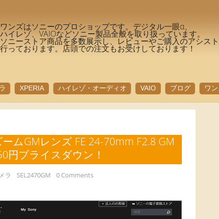
ワンズはソニーのプロショップです。デジタル一眼α、
ハイレゾ、VAIOなどソニー製品全般を取り扱っています。
ソニーストア商品を多数展示し、レビューやご購入のアシス
行っております。店頭での注文もお受けしております！
ラ
XPERIA
ハイレゾ・オーディオ
VAIO
ブログ
ワン
Mレンズ FE 24-70mm F2.8 GM
4,750円プライスダウン！
メラ
SEL2470GM
0 Comments