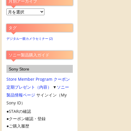
月別アーカイブ
月
別
ア
タグ
ー
カ
デジタル一眼カメラセミナー
(2)
イ
ブ
ソニー製品購入ガイド
Sony Store
Store Member Program
クーポン
定期プレゼント（内容）
▼
ソニー
製品情報ページ
サインイン（My
Sony ID）
STARの確認
クーポン確認・登録
ご購入履歴