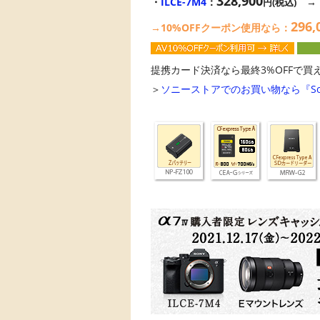
328,900
・
ILCE-7M4
：
円(税込)
296,
→10%OFFクーポン使用なら：
提携カード決済なら最終3%OFFで買え
＞
ソニーストアでのお買い物なら『Sony 