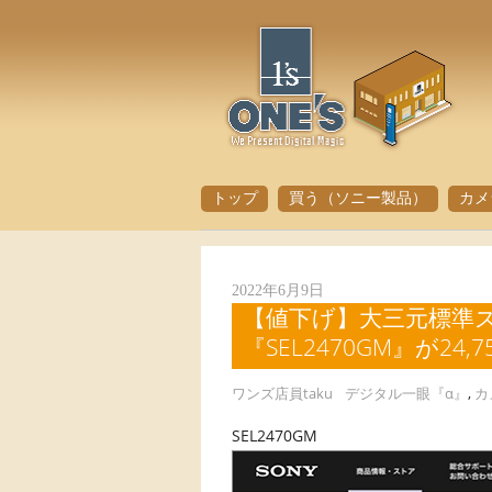
トップ
買う（ソニー製品）
カメ
2022年6月9日
【値下げ】大三元標準ズームG
『SEL2470GM』が2
ワンズ店員taku
デジタル一眼『α』
,
カ
SEL2470GM