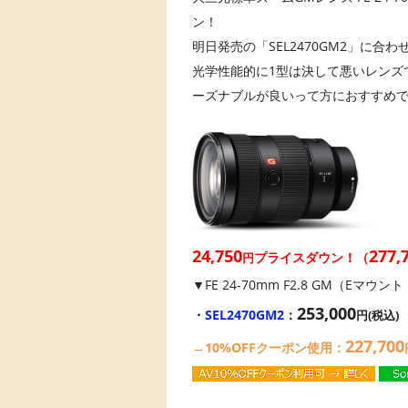
ン！
明日発売の「SEL2470GM2」に合
光学性能的に1型は決して悪いレンズ
ーズナブルが良いって方におすすめ
24,750
277,
プライスダウン！（
円
▼FE 24-70mm F2.8 GM（Eマウ
253,000
・
SEL2470GM2
：
円(税込)
22
7,7
00
→10%OFFクーポン使用：