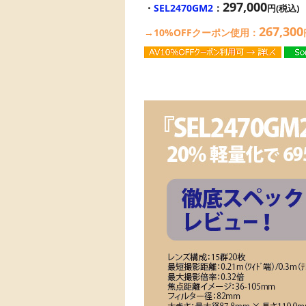
297,000
・
SEL2470GM2
：
円(税込)
267,300
→10%OFFクーポン使用：