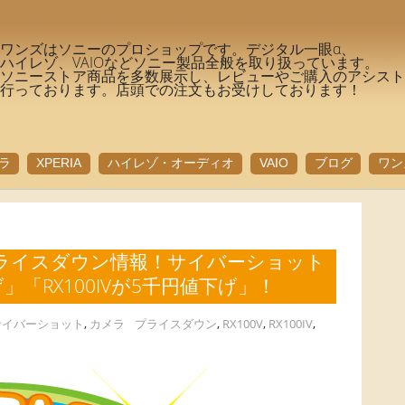
ワンズはソニーのプロショップです。デジタル一眼α、
ハイレゾ、VAIOなどソニー製品全般を取り扱っています。
ソニーストア商品を多数展示し、レビューやご購入のアシス
行っております。店頭での注文もお受けしております！
ラ
XPERIA
ハイレゾ・オーディオ
VAIO
ブログ
ワン
ライスダウン情報！サイバーショット
げ」「RX100IVが5千円値下げ」！
サイバーショット
,
カメラ
プライスダウン
,
RX100V
,
RX100IV
,