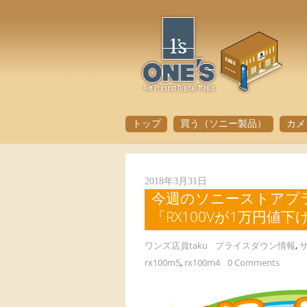
トップ
買う（ソニー製品）
カメ
2018年3月31日
今週のソニーストアプ
「RX100Vが1万円値下
ワンズ店員taku
プライスダウン情報
,
rx100m5
,
rx100m4
0 Comments