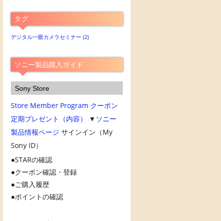
別
ア
タグ
ー
カ
デジタル一眼カメラセミナー
(2)
イ
ブ
ソニー製品購入ガイド
Sony Store
Store Member Program
クーポン
定期プレゼント（内容）
▼
ソニー
製品情報ページ
サインイン（My
Sony ID）
STARの確認
クーポン確認・登録
ご購入履歴
ポイントの確認