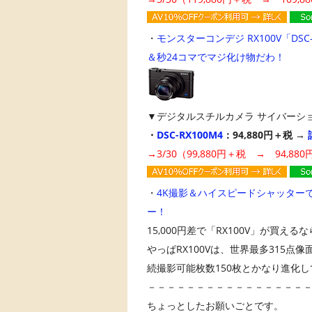
・
モンスターコンデジ RX100V「DS
＆秒24コマでマジ化け物だわ！
▼デジタルスチルカメラ サイバーショッ
・
DSC-RX100M4
：94,880円＋税 →
→3/30（99,880円＋税 → 94,8
・
4K撮影＆ハイスピードシャッターで
ー！
15,000円差で「RX100V」が買
やっぱRX100Vは、世界最多315点
続撮影可能枚数150枚とかなり進化
－－－－－－－－－－－－－－－－
ちょっとしたお願いごとです。