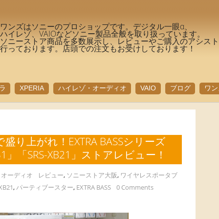
ワンズはソニーのプロショップです。デジタル一眼α、
ハイレゾ、VAIOなどソニー製品全般を取り扱っています。
ソニーストア商品を多数展示し、レビューやご購入のアシス
行っております。店頭での注文もお受けしております！
ラ
XPERIA
ハイレゾ・オーディオ
VAIO
ブログ
ワン
り上がれ！EXTRA BASSシリーズ
XB31」「SRS-XB21」ストアレビュー！
・オーディオ
レビュー
,
ソニーストア大阪
,
ワイヤレスポータブ
XB21
,
パーティブースター
,
EXTRA BASS
0 Comments