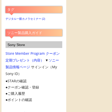
別
ア
タグ
ー
カ
デジタル一眼カメラセミナー
(2)
イ
ブ
ソニー製品購入ガイド
Sony Store
Store Member Program
クーポン
定期プレゼント（内容）
▼
ソニー
製品情報ページ
サインイン（My
Sony ID）
STARの確認
クーポン確認・登録
ご購入履歴
ポイントの確認