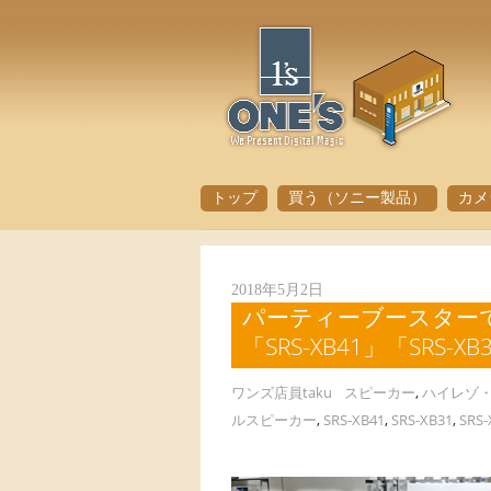
トップ
買う（ソニー製品）
カメ
2018年5月2日
パーティーブースターで盛
「SRS-XB41」「SRS-
ワンズ店員taku
スピーカー
,
ハイレゾ
ルスピーカー
,
SRS-XB41
,
SRS-XB31
,
SRS-