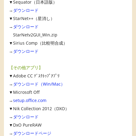
▼Sequator（日本語版）
→
ダウンロード
▼StarNet++（星消し）
→
ダウンロード
StarNetv2GUI_Win.zip
▼Sirius Comp（比較明合成）
→
ダウンロード
【その他アプリ】
▼Adobe CC ﾃﾞｽｸﾄｯﾌﾟｱﾌﾟﾘ
→
ダウンロード（Win/Mac）
▼Microsoft Off
→
setup.office.com
▼Nik Collection 2012（DXO）
→
ダウンロード
▼DxO PureRAW
→
ダウンロードページ