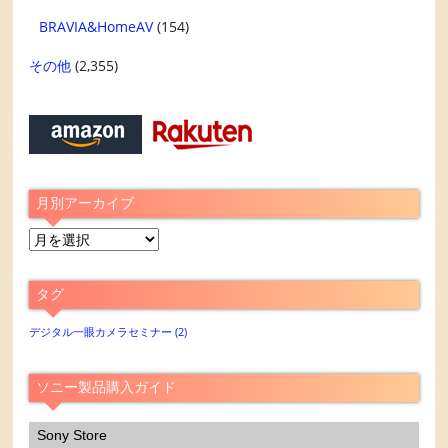
BRAVIA&HomeAV
(154)
その他
(2,355)
月別アーカイブ
月
別
ア
タグ
ー
カ
デジタル一眼カメラセミナー
(2)
イ
ブ
ソニー製品購入ガイド
Sony Store