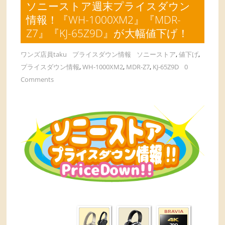
ソニーストア週末プライスダウン
情報！『WH-1000XM2』『MDR-
Z7』『KJ-65Z9D』が大幅値下げ！
ワンズ店員taku
プライスダウン情報
ソニーストア
,
値下げ
,
プライスダウン情報
,
WH-1000XM2
,
MDR-Z7
,
KJ-65Z9D
0
Comments