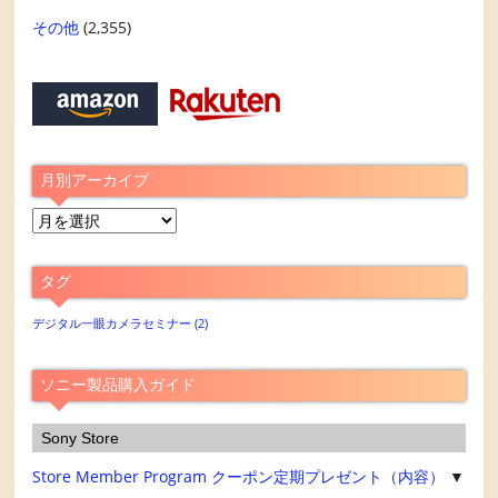
その他
(2,355)
月別アーカイブ
月
別
ア
タグ
ー
カ
デジタル一眼カメラセミナー
(2)
イ
ブ
ソニー製品購入ガイド
Sony Store
Store Member Program
クーポン定期プレゼント（内容）
▼