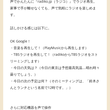
声でかんたんに『radiko.jp（ラジコ）』でラジオ再生。
家事で手が離せなくても、声で気軽にラジオを楽しめま
す。
話しかける感じは以下に。
OK Google！
・音楽を再生して！（PlayMusicから再生します）
・TBSラジオを再生して！（radikoからTBSラジオをスト
リーミングします）
・今日の天気は？（今日の東京は予想最高気温….晴れ時々
曇りでしょう。）
・今日の次の予定は何？（そのミーティングは、「鈴木さ
んとランチという名前で12時です。」）
さらに対応機器を声で操作