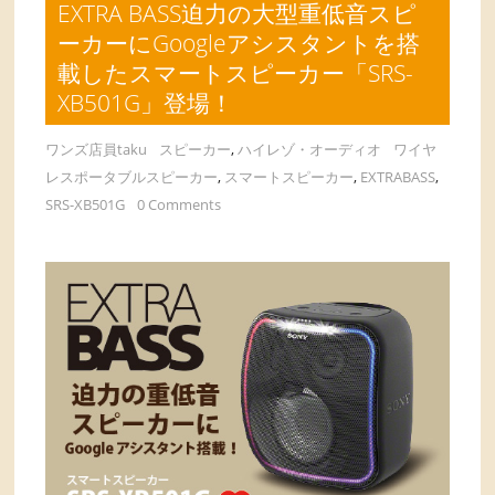
EXTRA BASS迫力の大型重低音スピ
ーカーにGoogleアシスタントを搭
載したスマートスピーカー「SRS-
XB501G」登場！
ワンズ店員taku
スピーカー
,
ハイレゾ・オーディオ
ワイヤ
レスポータブルスピーカー
,
スマートスピーカー
,
EXTRABASS
,
SRS-XB501G
0 Comments