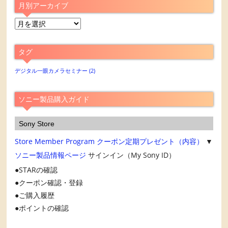
月別アーカイブ
月
別
ア
タグ
ー
カ
デジタル一眼カメラセミナー
(2)
イ
ブ
ソニー製品購入ガイド
Sony Store
Store Member Program
クーポン定期プレゼント（内容）
▼
ソニー製品情報ページ
サインイン（My Sony ID）
STARの確認
クーポン確認・登録
ご購入履歴
ポイントの確認