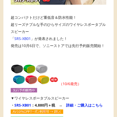
超コンパクトだけど重低音＆防水性能！
超リーズナブルな手のひらサイズのワイヤレスポータブル
スピーカー
「
SRS-XB01
」が発表されました！
発売は10月6日で、ソニーストアでは先行予約販売開始！
（10/6発売）
▼ワイヤレスポータブルスピーカー
・
SRS-XB01
：4,880円＋税 →
詳細・ご購入はこちら