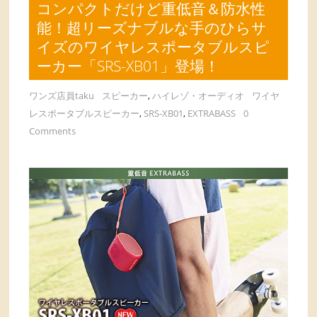
コンパクトだけど重低音＆防水性
能！超リーズナブルな手のひらサ
イズのワイヤレスポータブルスピ
ーカー「SRS-XB01」登場！
ワンズ店員taku
スピーカー
,
ハイレゾ・オーディオ
ワイヤ
レスポータブルスピーカー
,
SRS-XB01
,
EXTRABASS
0
Comments