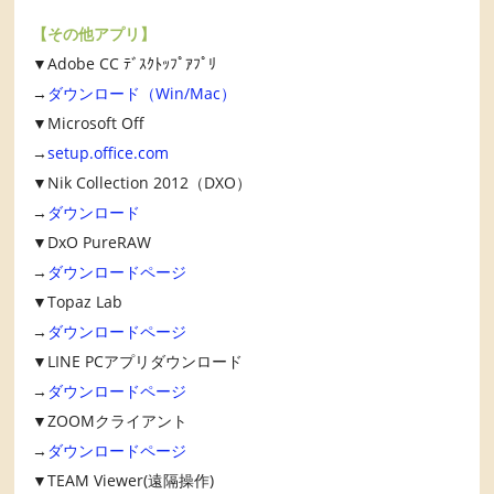
【その他アプリ】
▼Adobe CC ﾃﾞｽｸﾄｯﾌﾟｱﾌﾟﾘ
→
ダウンロード（Win/Mac）
▼Microsoft Off
→
setup.office.com
▼Nik Collection 2012（DXO）
→
ダウンロード
▼DxO PureRAW
→
ダウンロードページ
▼Topaz Lab
→
ダウンロードページ
▼LINE PCアプリダウンロード
→
ダウンロードページ
▼ZOOMクライアント
→
ダウンロードページ
▼TEAM Viewer(遠隔操作)