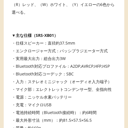
（R）レッド、（W）ホワイト、（Y）イエローの6色から
選べる。
▼主な仕様（SRS-XB01）
・仕様スピーカー：直径約37.5mm
・エンクロージャー方式：パッシブラジエーター方式
・実用最大出力：総合出力3W
・Bluetooth対応プロファイル：A2DP,AVRCP,HFP,HSP
・Bluetooth対応コーデック：SBC
・入力：ステレオミニジャック（オーディオ入力端子）
・マイク部：エレクトレットコンデンサー型、全指向性
・電源：ニッケル水素バッテリー
・充電：マイクロUSB
・電池持続時間（Bluetooth接続時）：約6時間
・最大外形寸法（mm）：約81.5×57.5×56.5
・質量：約160g