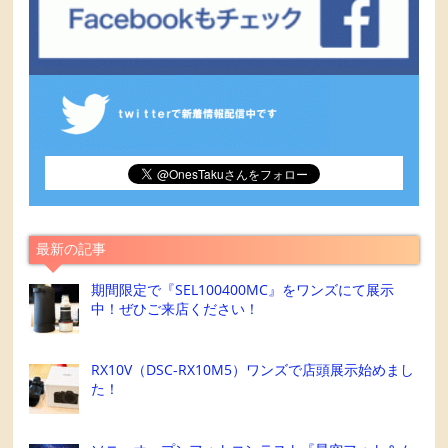
最新の記事
期間限定で『SEL100400MC』をワンズにて展示
中！ぜひご来店ください！
RX10V（DSC-RX10M5）ワンズで店頭展示始めまし
た！