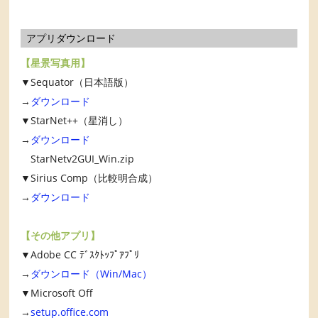
アプリダウンロード
【星景写真用】
▼Sequator（日本語版）
→
ダウンロード
▼StarNet++（星消し）
→
ダウンロード
StarNetv2GUI_Win.zip
▼Sirius Comp（比較明合成）
→
ダウンロード
【その他アプリ】
▼Adobe CC ﾃﾞｽｸﾄｯﾌﾟｱﾌﾟﾘ
→
ダウンロード（Win/Mac）
▼Microsoft Off
→
setup.office.com