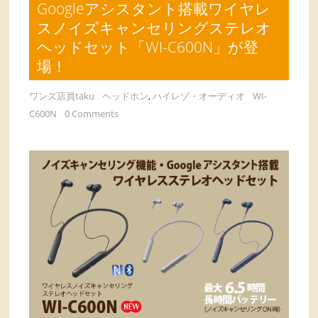
Googleアシスタント搭載ワイヤレ
スノイズキャンセリングステレオ
ヘッドセット「WI-C600N」が登
場！
ワンズ店員taku
ヘッドホン
,
ハイレゾ・オーディオ
WI-
C600N
0 Comments