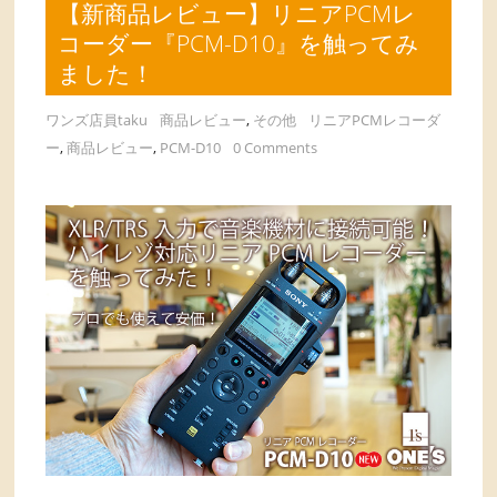
【新商品レビュー】リニアPCMレ
コーダー『PCM-D10』を触ってみ
ました！
ワンズ店員taku
商品レビュー
,
その他
リニアPCMレコーダ
ー
,
商品レビュー
,
PCM-D10
0 Comments