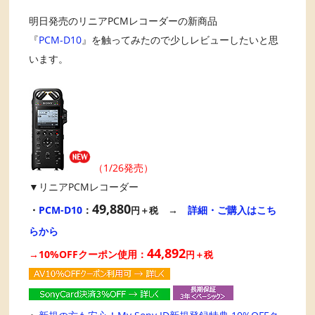
明日発売のリニアPCMレコーダーの新商品
『
PCM-D10
』を触ってみたので少しレビューしたいと思
います。
（1/26発売）
▼リニアPCMレコーダー
49,880
・
PCM-D10
：
→
詳細・ご購入はこち
円＋税
らから
44,892
→10%OFFクーポン使用：
円＋税