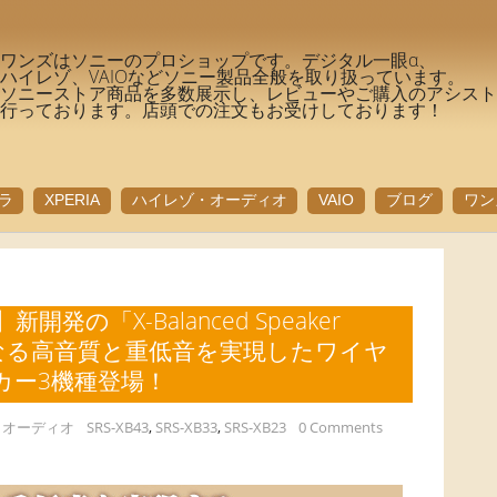
ワンズはソニーのプロショップです。デジタル一眼α、
ハイレゾ、VAIOなどソニー製品全般を取り扱っています。
ソニーストア商品を多数展示し、レビューやご購入のアシス
行っております。店頭での注文もお受けしております！
ラ
XPERIA
ハイレゾ・オーディオ
VAIO
ブログ
ワン
3】新開発の「X-Balanced Speaker
らなる高音質と重低音を実現したワイヤ
カー3機種登場！
・オーディオ
SRS-XB43
,
SRS-XB33
,
SRS-XB23
0 Comments