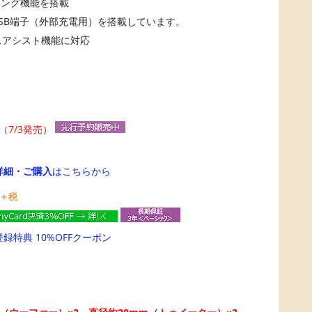
ィング機能を搭載
SB端子（外部充電用）を搭載しています。
ボイスアシスト機能に対応
（7/3発売）
詳細・ご購入
はこちらから
＋税
登録特典 10%OFFクーポン