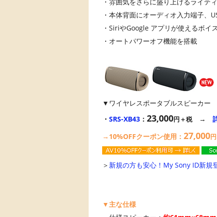
・雰囲気をさらに盛り上げるライテ
・本体背面にオーディオ入力端子、U
・SiriやGoogle アプリが使える
・オートパワーオフ機能を搭載
▼ワイヤレスポータブルスピーカー
23,000
・
SRS-XB43
：
→
円＋税
27,000
→10%OFFクーポン使用：
円
＞
新規の方も安心！My Sony ID新規
▼主な仕様