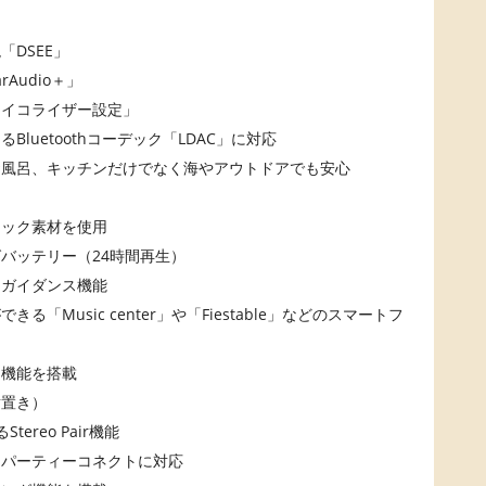
DSEE」
Audio＋」
「イコライザー設定」
luetoothコーデック「LDAC」に対応
お風呂、キッチンだけでなく海やアウトドアでも安心
リック素材を使用
バッテリー（24時間再生）
スガイダンス機能
Music center」や「Fiestable」などのスマートフ
る機能を搭載
横置き）
reo Pair機能
るパーティーコネクトに対応