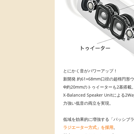
とにかく音がパワーアップ！
新開発 約61×68mm口径の超楕円形
Φ約20mmのトゥイーターも2基搭載
X-Balanced Speaker Unitに
力強い低音の両立を実現。
低域を効果的に増強する「パッシブ
ラジエーター方式」を採用
。