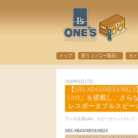
トップ
買う（ソニー製品）
カメ
2020年6月17日
【SRS-XB43/XB33/XB2
Unit」を搭載し、さ
レスポータブルスピー
ワンズ店員taku
スピーカー
,
ハイレゾ
SRS-XB43/XB33/XB23