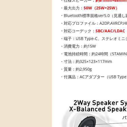
・仕様スピーカー：
約61mm×68m
・最大出力：
50W（25W+25W）
・Bluetooth標準規格ver5.0（見通
・対応プロファイル：A2DP,AVRCP,HF
・対応コーデック：
SBC/AAC/LDAC
・端子：USB Type-C、ステレオ
・消費電力：約15W
・電池持続時間：約24時間（STAMIN
・寸法：約325×123×117mm
・質量：約2,950g
・付属品：ACアダプター（USB Typ