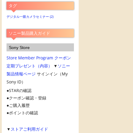
ア
タグ
ー
カ
デジタル一眼カメラセミナー
(2)
イ
ブ
ソニー製品購入ガイド
Sony Store
Store Member Program
クーポン
定期プレゼント（内容）
▼
ソニー
製品情報ページ
サインイン（My
Sony ID）
STARの確認
クーポン確認・登録
ご購入履歴
ポイントの確認
▼
ストアご利用ガイド