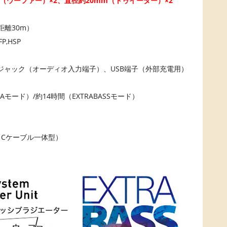
m（ウーファー）×2、直径約20mm（トゥイーター）×2
し距離30m）
P,HSP
ミニジャック（オーディオ入力端子）、USB端子（外部充電用）
Aモード）/約14時間（EXTRABASSモード）
e Cケーブル一体型）