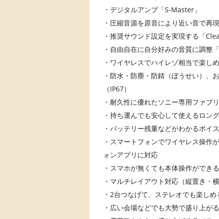
・デジタルアンプ「S-Master」
・圧縮音源を原音により近い音で再現「
・推奨サウンド設定を実現する「Clear
・自由自在に自分好みの音質に調整
・ワイヤレスでハイレゾ相当で楽しめるB
・防水・防塵・防錆（ぼうせい）、
（IP67）
・耐久性に優れたソニー専用ファブ
・持ち運んでも安心して使えるロング
・バッテリー残量などがわかるボイ
・スマートフォンでワイヤレス操作ができる「
ォンアプリに対応
・スマホが無くても本体操作ができ
・マルチレイアウト対応（縦置き・
・2台つなげて、ステレオでも楽しめるSte
・広い会場などでも大勢で盛り上が