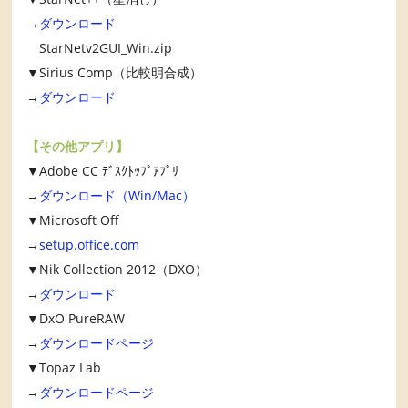
→
ダウンロード
StarNetv2GUI_Win.zip
▼Sirius Comp（比較明合成）
→
ダウンロード
【その他アプリ】
▼Adobe CC ﾃﾞｽｸﾄｯﾌﾟｱﾌﾟﾘ
→
ダウンロード（Win/Mac）
▼Microsoft Off
→
setup.office.com
▼Nik Collection 2012（DXO）
→
ダウンロード
▼DxO PureRAW
→
ダウンロードページ
▼Topaz Lab
→
ダウンロードページ