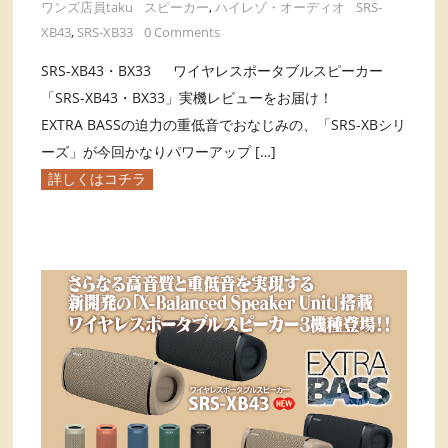
ワンズ店員taku
スピーカー
,
ハイレゾ・オーディオ
SRS-
XB43
,
SRS-XB33
0 Comments
SRS-XB43・BX33 ワイヤレスポータブルスピーカー
「SRS-XB43・BX33」実機レビューをお届け！
EXTRA BASSの迫力の重低音でおなじみの、「SRS-XBシリ
ーズ」が今回かなりパワーアップ […]
詳しくはコチラ