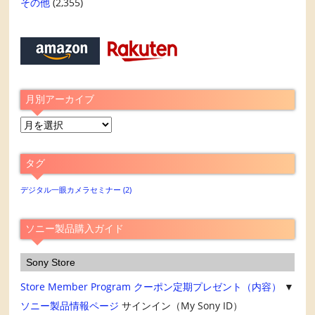
その他
(2,355)
月別アーカイブ
月
別
ア
タグ
ー
カ
デジタル一眼カメラセミナー
(2)
イ
ブ
ソニー製品購入ガイド
Sony Store
Store Member Program
クーポン定期プレゼント（内容）
▼
ソニー製品情報ページ
サインイン（My Sony ID）