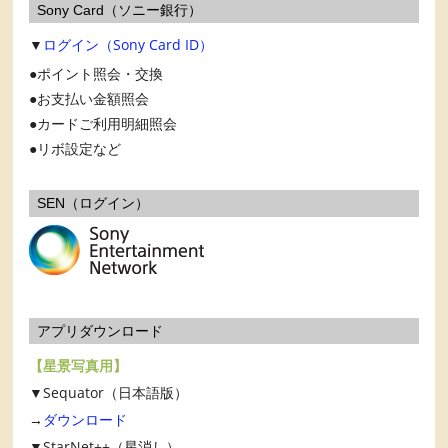
Sony Card（ソニー銀行）
▼
ログイン（Sony Card ID）
ポイント照会・交換
お支払い金額照会
カードご利用明細照会
リボ設定など
SEN（ログイン）
アプリダウンロード
【星景写真用】
▼Sequator（日本語版）
→
ダウンロード
▼StarNet++（星消し）