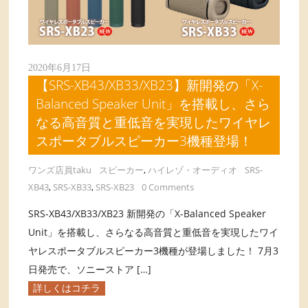
2020年6月17日
【SRS-XB43/XB33/XB23】新開発の「X-
Balanced Speaker Unit」を搭載し、さら
なる高音質と重低音を実現したワイヤレ
スポータブルスピーカー3機種登場！
ワンズ店員taku
スピーカー
,
ハイレゾ・オーディオ
SRS-
XB43
,
SRS-XB33
,
SRS-XB23
0 Comments
SRS-XB43/XB33/XB23 新開発の「X-Balanced Speaker
Unit」を搭載し、さらなる高音質と重低音を実現したワイ
ヤレスポータブルスピーカー3機種が登場しました！ 7月3
日発売で、ソニーストア […]
詳しくはコチラ