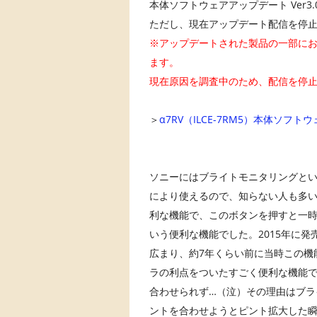
本体ソフトウェアアップデート Ver3
ただし、現在アップデート配信を停
※アップデートされた製品の一部に
ます。
現在原因を調査中のため、配信を停止して
＞
α7RV（ILCE-7RM5）本体ソフトウ
ソニーにはブライトモニタリングと
により使えるので、知らない人も多
利な機能で、このボタンを押すと一
いう便利な機能でした。2015年に発
広まり、約7年くらい前に当時この機
ラの利点をついたすごく便利な機能
合わせられず…（泣）その理由はブラ
ントを合わせようとピント拡大した