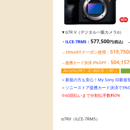
▼α7R V（デジタル一眼カメラα）
577,500
・
ILCE-7RM5
：
円(税込)
519,750
→10%OFFクーポン使用：
504,157
→
3%OFF：
提携カード決済
＞
新規の方も安心！My Sony ID新規
＞
ソニーストア提携カード決済で3%O
※60回払いまで分割払手数料0%
α7RV（ILCE-7RM5）