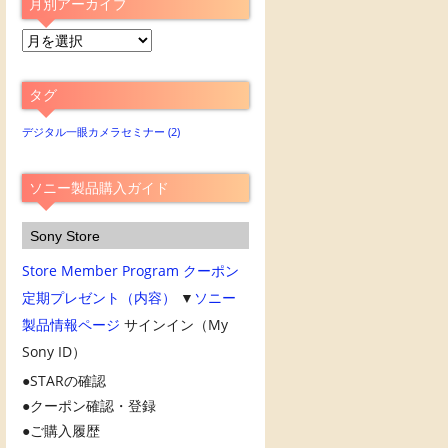
月別アーカイブ
月
別
ア
タグ
ー
カ
デジタル一眼カメラセミナー
(2)
イ
ブ
ソニー製品購入ガイド
Sony Store
Store Member Program
クーポン
定期プレゼント（内容）
▼
ソニー
製品情報ページ
サインイン（My
Sony ID）
STARの確認
クーポン確認・登録
ご購入履歴