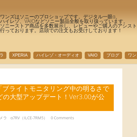
ワンズはソニーのプロショップです。デジタル一眼α、
ハイレゾ、VAIOなどソニー製品全般を取り扱っています。
ソニーストア商品を多数展示し、レビューやご購入のアシス
行っております。店頭での注文もお受けしております！
ラ
XPERIA
ハイレゾ・オーディオ
VAIO
ブログ
ワン
M5）に「ブライトモニタリング中の明るさで
の大型アップデート！Ver3.00が公
メラ
α7RV（ILCE-7RM5）
0 Comments