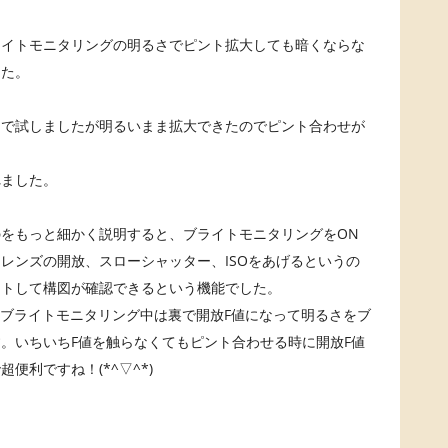
ライトモニタリングの明るさでピント拡大しても暗くならな
した。
ろで試しましたが明るいまま拡大できたのでピント合わせが
れました。
をもっと細かく説明すると、ブライトモニタリングをON
レンズの開放、スローシャッター、ISOをあげるというの
ストして構図が確認できるという機能でした。
も、ブライトモニタリング中は裏で開放F値になって明るさをブ
。いちいちF値を触らなくてもピント合わせる時に開放F値
便利ですね！(*^▽^*)