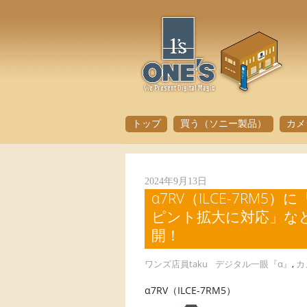
トップ
買う（ソニー製品）
カメ
2024年9月13日
α7RV（ILCE-7R
ピント拡大に対応」など
開！
ワンズ店員taku
デジタル一眼『α』
,
カ
α7RV（ILCE-7RM5）