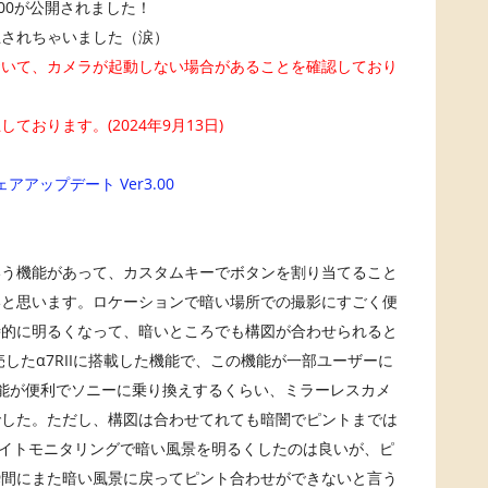
.00が公開されました！
止されちゃいました（涙）
おいて、カメラが起動しない場合があることを確認しており
おります。(2024年9月13日)
ェアアップデート Ver3.00
いう機能があって、カスタムキーでボタンを割り当てること
いと思います。ロケーションで暗い場所での撮影にすごく便
時的に明るくなって、暗いところでも構図が合わせられると
売したα7RIIに搭載した機能で、この機能が一部ユーザーに
能が便利でソニーに乗り換えするくらい、ミラーレスカメ
でした。ただし、構図は合わせてれても暗闇でピントまでは
イトモニタリングで暗い風景を明るくしたのは良いが、ピ
瞬間にまた暗い風景に戻ってピント合わせができないと言う