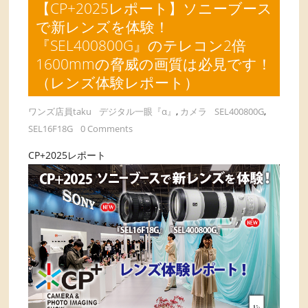
【CP+2025レポート】ソニーブース
で新レンズを体験！
『SEL400800G』のテレコン2倍
1600mmの脅威の画質は必見です！
（レンズ体験レポート）
ワンズ店員taku
デジタル一眼『α』
,
カメラ
SEL400800G
,
SEL16F18G
0 Comments
CP+2025レポート