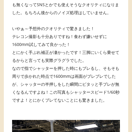
も無くなってSNSとかでも使えそうなクオリティになりま
した。もちろん後からのノイズ処理はしていません。
いやぁ～予想外のクオリティで驚きました！
テレコン撮影も十分ありですね！食わず嫌いせずに
1600mm試してみて良かった！
とにかく手ぶれ補正が凄かったです！三脚にいくら乗せて
るからと言っても実際グラグラでした。
なので指でシャッターを押した時にもブレるし、そもそも
周りで歩かれた時点で1600mmは画面がブレブレでした
が、シャッターの半押しをした瞬間にピタッと手ブレが無
くなるんですよね！この写真もシャッタースピード1/60秒
ですよ！とにかくブレてないことにも驚きました。