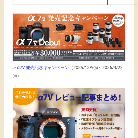
＞
α7V 発売記念キャンペーン
（2025/12/9㈫～2026/3/23
㈪）