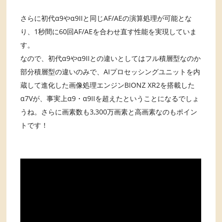
さらに初代α9やα9IIと同じAF/AEの演算処理が可能とな
り、1秒間に60回AF/AEを合わせ直す性能を実現していま
す。
なので、初代α9やα9IIとの違いとしてはフル積層型なのか
部分積層型の違いのみで、AIプロセッシングユニットを内
蔵して進化した画像処理エンジンBIONZ XR2を搭載した
α7Vが、事実上α9・α9IIを超えたということになるでしょ
うね。さらに画素数も3,300万画素と高画素なのもポイン
トです！