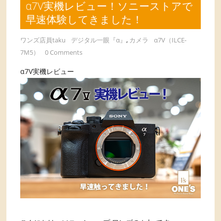
α7V実機レビュー！ソニーストアで
早速体験してきました！
ワンズ店員taku
デジタル一眼『α』
,
カメラ
α7V（ILCE-
7M5）
0 Comments
α7V実機レビュー