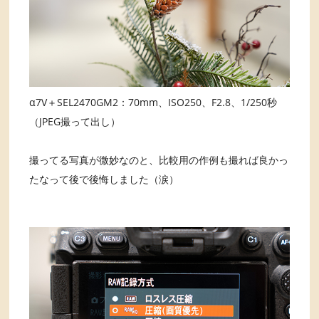
α7V＋SEL2470GM2：70mm、ISO250、F2.8、1/250秒
（JPEG撮って出し）
撮ってる写真が微妙なのと、比較用の作例も撮れば良かっ
たなって後で後悔しました（涙）