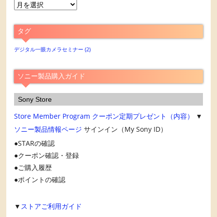
月
別
ア
タグ
ー
カ
デジタル一眼カメラセミナー
(2)
イ
ブ
ソニー製品購入ガイド
Sony Store
Store Member Program
クーポン定期プレゼント（内容）
▼
ソニー製品情報ページ
サインイン（My Sony ID）
STARの確認
クーポン確認・登録
ご購入履歴
ポイントの確認
▼
ストアご利用ガイド