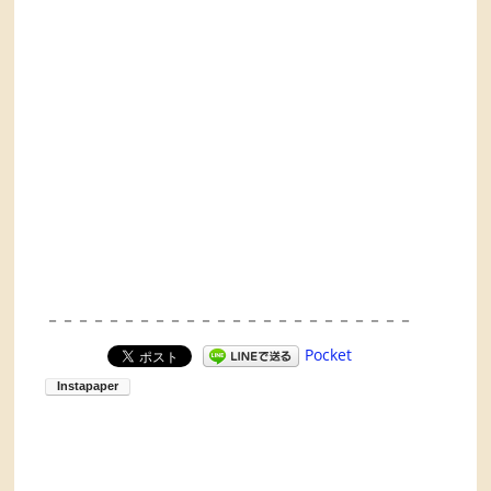
－－－－－－－－－－－－－－－－－－－－－－－－
Pocket