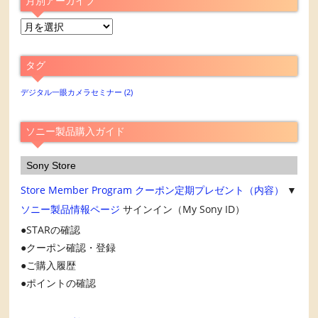
月別アーカイブ
月
別
ア
タグ
ー
カ
デジタル一眼カメラセミナー
(2)
イ
ブ
ソニー製品購入ガイド
Sony Store
Store Member Program
クーポン定期プレゼント（内容）
▼
ソニー製品情報ページ
サインイン（My Sony ID）
STARの確認
クーポン確認・登録
ご購入履歴
ポイントの確認