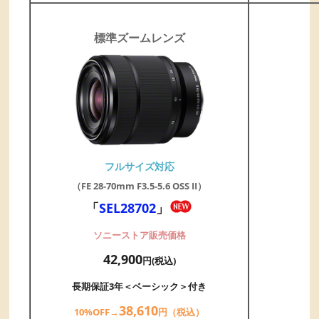
標準ズームレンズ
フルサイズ対応
（FE 28-70mm F3.5-5.6 OSS II）
「
SEL28702
」
ソニーストア販売価格
42,900
円(税込)
長期保証3年＜ベーシック＞付き
38,
61
0
10%OFF→
円（税込）