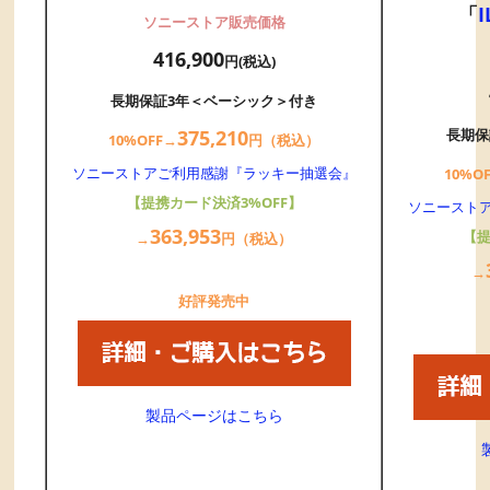
「
ソニーストア販売価格
416,900
円(税込)
長期保証3年＜ベーシック＞付き
長期保
375,
21
0
10%OFF→
円（税込）
ソニーストアご利用感謝『ラッキー抽選会』
10%O
【提携カード決済3%OFF】
ソニースト
363,
953
【提
→
円（税込）
→
好評発売中
製品ページはこちら