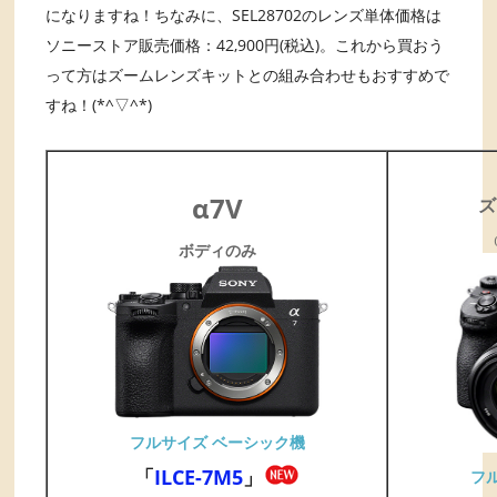
になりますね！ちなみに、SEL28702のレンズ単体価格は
ソニーストア販売価格：42,900円(税込)。これから買おう
って方はズームレンズキットとの組み合わせもおすすめで
すね！(*^▽^*)
α7V
ズ
（
ボディのみ
フルサイズ ベーシック機
「
ILCE-7M5
」
フ