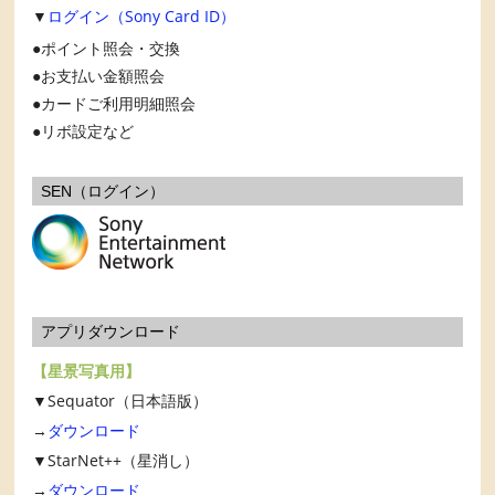
▼
ログイン（Sony Card ID）
ポイント照会・交換
お支払い金額照会
カードご利用明細照会
リボ設定など
SEN（ログイン）
アプリダウンロード
【星景写真用】
▼Sequator（日本語版）
→
ダウンロード
▼StarNet++（星消し）
→
ダウンロード