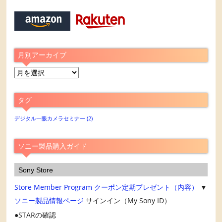
月別アーカイブ
月
別
ア
タグ
ー
カ
デジタル一眼カメラセミナー
(2)
イ
ブ
ソニー製品購入ガイド
Sony Store
Store Member Program
クーポン定期プレゼント（内容）
▼
ソニー製品情報ページ
サインイン（My Sony ID）
STARの確認