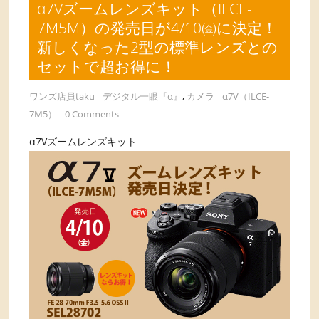
α7Vズームレンズキット（ILCE-
7M5M）の発売日が4/10㈮に決定！
新しくなった2型の標準レンズとの
セットで超お得に！
ワンズ店員taku
デジタル一眼『α』
,
カメラ
α7V（ILCE-
7M5）
0 Comments
α7Vズームレンズキット