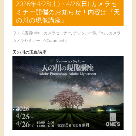
2026年4/25(土)・4/26(日) カメラセ
ミナー開催のお知らせ！内容は『天
の川の現像講座』
ワンズ店員taku
カメラセミナー
,
デジタル一眼『α』
,
カメラ
カメラセミナー
0 Comments
天の川の現像講座