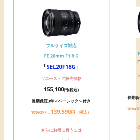
フルサイズ対応
FE 20mm F1.8 G
「
「
SEL20F18G
」
ソニーストア販売価格
155,100
円(税込)
長期保
長期保証3年＜ベーシック＞付き
10%O
139,
59
0
10%OFF→
円（税込）
さらにお得に買うには
↓
↓
↓
↓