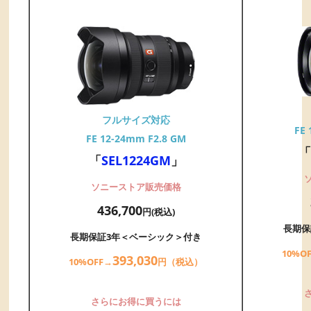
フルサイズ対応
FE 
FE 12-24mm F2.8 GM
「
「
SEL1224GM
」
ソニーストア販売価格
436,700
円(税込)
長期保
長期保証3年＜ベーシック＞付き
10%O
393,
03
0
10%OFF→
円（税込）
さらにお得に買うには