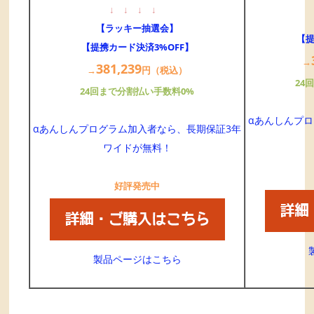
↓
↓
↓
↓
【ラッキー抽選会】
【提
【提携カード決済3%OFF】
→
381,
239
→
円（税込）
24
24回まで分割払い手数料0%
αあんしんプ
αあんしんプログラム加入者なら、長期保証3年
ワイドが無料！
好評発売中
製品ページはこちら