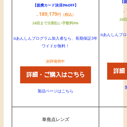
【提
【提携カード決済3%OFF】
→
189,
179
→
円（税込）
24
24回まで分割払い手数料0%
αあんしんプ
αあんしんプログラム加入者なら、長期保証3年
ワイドが無料！
好評発売中
製品ページはこちら
単焦点レンズ