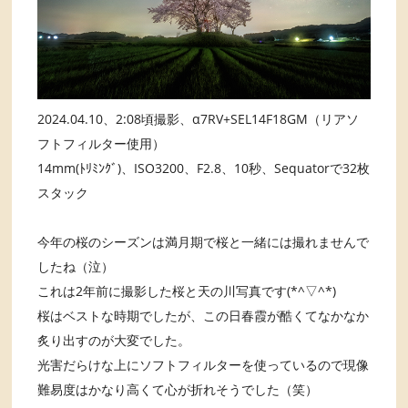
2024.04.10、2:08頃撮影、α7RV+SEL14F18GM（リアソ
フトフィルター使用）
14mm(ﾄﾘﾐﾝｸﾞ)、ISO3200、F2.8、10秒、Sequatorで32枚
スタック
今年の桜のシーズンは満月期で桜と一緒には撮れませんで
したね（泣）
これは2年前に撮影した桜と天の川写真です(*^▽^*)
桜はベストな時期でしたが、この日春霞が酷くてなかなか
炙り出すのが大変でした。
光害だらけな上にソフトフィルターを使っているので現像
難易度はかなり高くて心が折れそうでした（笑）