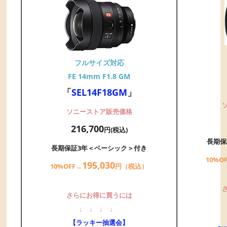
フルサイズ対応
FE 14mm F1.8 GM
「
SEL14F18GM
」
ソニーストア販売価格
216,700
円(税込)
長期保
長期保証3年＜ベーシック＞付き
10%O
195,
03
0
10%OFF→
円（税込）
さらにお得に買うには
↓
↓
↓
↓
【ラッキー抽選会】