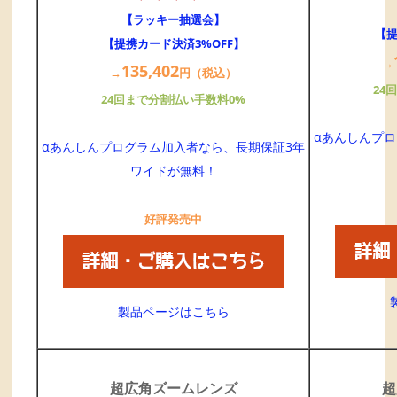
【ラッキー抽選会】
【提
【提携カード決済3%OFF】
→
135,
402
→
円（税込）
24
24回まで分割払い手数料0%
αあんしんプ
αあんしんプログラム加入者なら、長期保証3年
ワイドが無料！
好評発売中
製品ページはこちら
超広角ズームレンズ
超