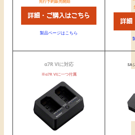
先行予約販売開始
製品ページはこちら
α7R VIに対応
SA
※α7R VIに一つ付属