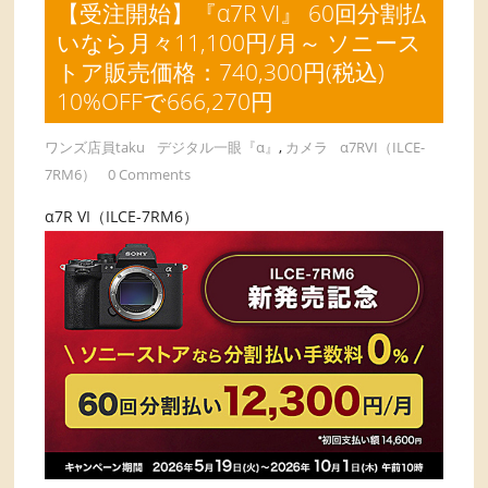
【受注開始】『α7R VI』 60回分割払
いなら月々11,100円/月～ ソニース
トア販売価格：740,300円(税込)
10%OFFで666,270円
ワンズ店員taku
デジタル一眼『α』
,
カメラ
α7RVI（ILCE-
7RM6）
0 Comments
α7R VI（ILCE-7RM6）