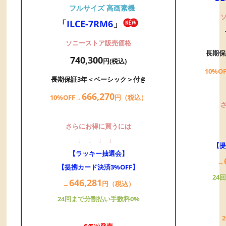
フルサイズ 高画素機
「
ILCE-7RM6
」
ソニーストア販売価格
長期保
740,300
円(税込)
10%O
長期保証3年＜ベーシック＞付き
666,
27
0
10%OFF→
円（税込）
さらにお得に買うには
↓
↓
↓
↓
【提
【ラッキー抽選会】
→
【提携カード決済3%OFF】
24
646,
281
→
円（税込）
24回まで分割払い手数料0%