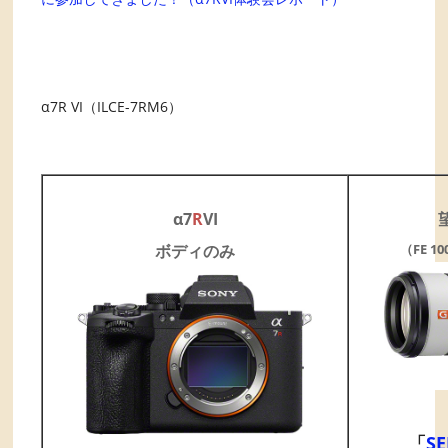
α7R VI（ILCE-7RM6）
α7
R
VI
ボディのみ
（FE 10
「
SE