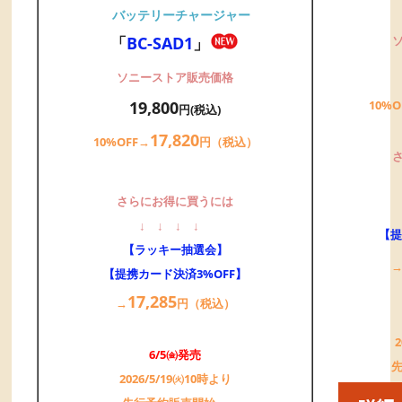
バッテリーチャージャー
「
BC-SAD1
」
ソニーストア販売価格
19,800
10%O
円(税込)
17,
820
10%OFF→
円（税込）
さらにお得に買うには
↓
↓
↓
↓
【提
【ラッキー抽選会】
【提携カード決済3%OFF】
17,
285
→
円（税込）
6/5㈮発売
2026/5/19㈫10時より