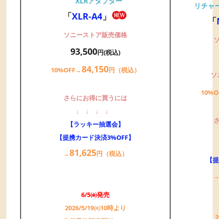
XLRアダプター
リチャ
「
XLR-A4
」
「
ソニーストア販売価格
93,500
円(税込)
84,
150
10%OFF→
円（税込）
ソ
10%O
さらにお得に買うには
↓
↓
↓
↓
【ラッキー抽選会】
【提携カード決済3%OFF】
81,
625
→
円（税込）
【提
6/5㈮発売
2026/5/19㈫10時より