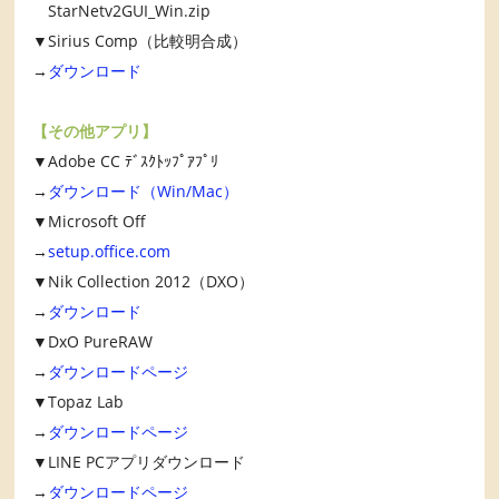
StarNetv2GUI_Win.zip
▼Sirius Comp（比較明合成）
→
ダウンロード
【その他アプリ】
▼Adobe CC ﾃﾞｽｸﾄｯﾌﾟｱﾌﾟﾘ
→
ダウンロード（Win/Mac）
▼Microsoft Off
→
setup.office.com
▼Nik Collection 2012（DXO）
→
ダウンロード
▼DxO PureRAW
→
ダウンロードページ
▼Topaz Lab
→
ダウンロードページ
▼LINE PCアプリダウンロード
→
ダウンロードページ