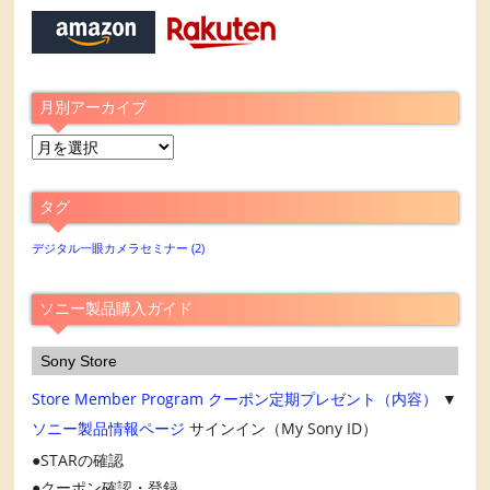
月別アーカイブ
月
別
ア
タグ
ー
カ
デジタル一眼カメラセミナー
(2)
イ
ブ
ソニー製品購入ガイド
Sony Store
Store Member Program
クーポン定期プレゼント（内容）
▼
ソニー製品情報ページ
サインイン（My Sony ID）
STARの確認
クーポン確認・登録