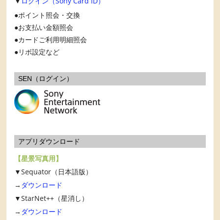
▼
ログイン（Sony Card ID）
ポイント照会・交換
お支払い金額照会
カードご利用明細照会
リボ設定など
SEN（ログイン）
アプリダウンロード
【星景写真用】
▼Sequator（日本語版）
→
ダウンロード
▼StarNet++（星消し）
→
ダウンロード