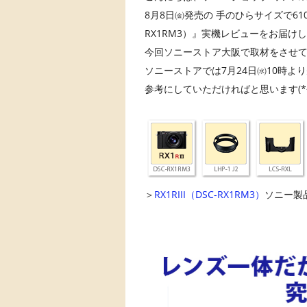
8月8日㈮発売の 手のひらサイズで610
RX1RM3）』実機レビューをお届け
今回ソニーストア大阪で取材をさせ
ソニーストアでは7月24日㈬10時
参考にしていただければと思います(*^
＞
RX1RIII（DSC-RX1RM3）
ソニー製