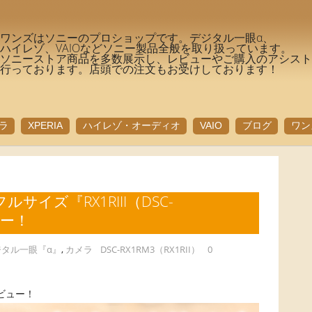
ワンズはソニーのプロショップです。デジタル一眼α、
ハイレゾ、VAIOなどソニー製品全般を取り扱っています。
ソニーストア商品を多数展示し、レビューやご購入のアシス
行っております。店頭での注文もお受けしております！
ラ
XPERIA
ハイレゾ・オーディオ
VAIO
ブログ
ワン
イズ『RX1RIII（DSC-
ュー！
ジタル一眼『α』
,
カメラ
DSC-RX1RM3（RX1RII）
0
レビュー！