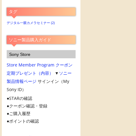
別
ア
タグ
ー
カ
デジタル一眼カメラセミナー
(2)
イ
ブ
ソニー製品購入ガイド
Sony Store
Store Member Program
クーポン
定期プレゼント（内容）
▼
ソニー
製品情報ページ
サインイン（My
Sony ID）
STARの確認
クーポン確認・登録
ご購入履歴
ポイントの確認