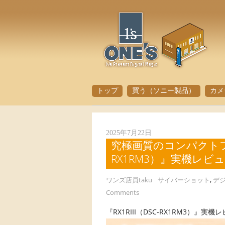
トップ
買う（ソニー製品）
カメ
2025年7月22日
究極画質のコンパクトフルサ
RX1RM3）』実機レビ
ワンズ店員taku
サイバーショット
,
デ
Comments
『RX1RIII（DSC-RX1RM3）』実機