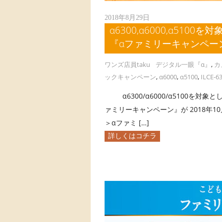
2018年8月29日
α6300,α6000,α510
『αファミリーキャンペーン
ワンズ店員taku
デジタル一眼『α』
,
カ
ックキャンペーン
,
α6000
,
α5100
,
ILCE-6
α6300/α6000/α5100を対象
ァミリーキャンペーン』が 2018年
＞αファミ […]
詳しくはコチラ