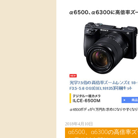
2018年4月10日
α6500、α6300の高倍