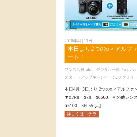
2018年4月13日
本日より2つのα＜アルフ
ート！
ワンズ店員taku
デジタル一眼『α』
,
カ
スタートアップキャンペーン
,
ファミリ
本日4月13日より 2つのα＜アルフ
▼α7RII、α7II、α6500、その他レ
α5100、SEL55 […]
詳しくはコチラ