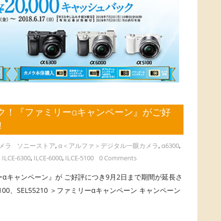
ク！『ファミリーαキャンペーン』がご好
！
メラ
ソニーストア
,
α＜アルファ＞デジタル一眼カメラ
,
α6300
,
,
ILCE-6300
,
ILCE-6000
,
ILCE-5100
0 Comments
キャンペーン』が ご好評につき9月2日まで期間が延長さ
100、SEL55210 ＞ファミリーαキャンペーン キャンペーン