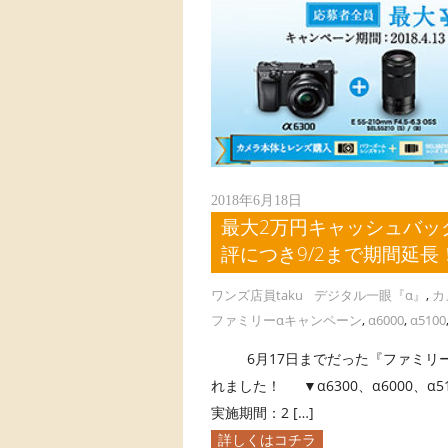
2018年6月18日
最大2万円キャッシュバッ
評につき9/2まで期間延長
ワンズ店員taku
デジタル一眼『α』
,
カ
ファミリーαキャンペーン
,
α6000
,
α5100
6月17日までだった『ファミリーα
れました！ ▼α6300、α6000、α5
実施期間：2 […]
詳しくはコチラ