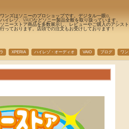
ワンズはソニーのプロショップです。デジタル一眼α、
ハイレゾ、VAIOなどソニー製品全般を取り扱っています。
ソニーストア商品を多数展示し、レビューやご購入のアシス
行っております。店頭での注文もお受けしております！
ラ
XPERIA
ハイレゾ・オーディオ
VAIO
ブログ
ワン