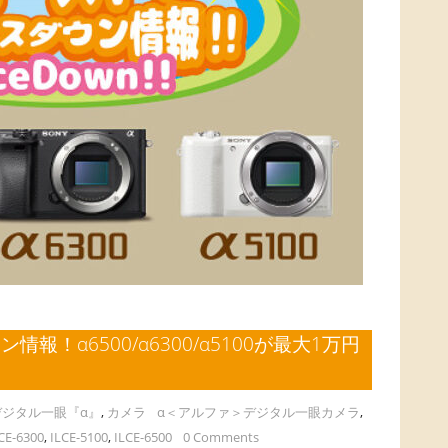
！α6500/α6300/α5100が最大1万円
デジタル一眼『α』
,
カメラ
α＜アルファ＞デジタル一眼カメラ
,
CE-6300
,
ILCE-5100
,
ILCE-6500
0 Comments