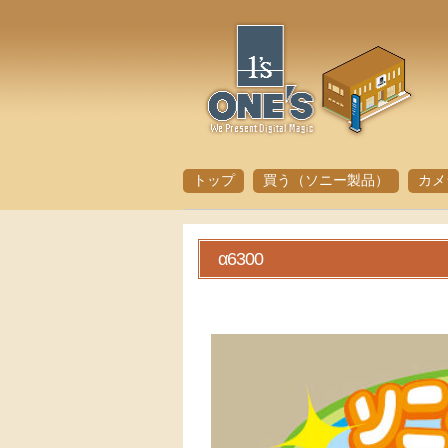
トップ
買う（ソニー製品）
カメ
α6300