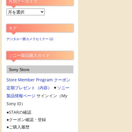
月別アーカイブ
月
別
ア
タグ
ー
カ
デジタル一眼カメラセミナー
(2)
イ
ブ
ソニー製品購入ガイド
Sony Store
Store Member Program
クーポン
定期プレゼント（内容）
▼
ソニー
製品情報ページ
サインイン（My
Sony ID）
STARの確認
クーポン確認・登録
ご購入履歴