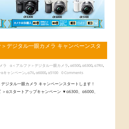
ァ＞デジタル一眼カメラ キャンペーンスタ
メラ
α＜アルファ＞デジタル一眼カメラ
,
α6500
,
α6300
,
α7RII
,
ーαキャンペーン
,
α7II
,
α6000
,
α5100
0 Comments
ァ＞デジタル一眼カメラ キャンペーンスタートします！
ンズ ＞αスタートアップキャンペーン ▼α6300、α6000、